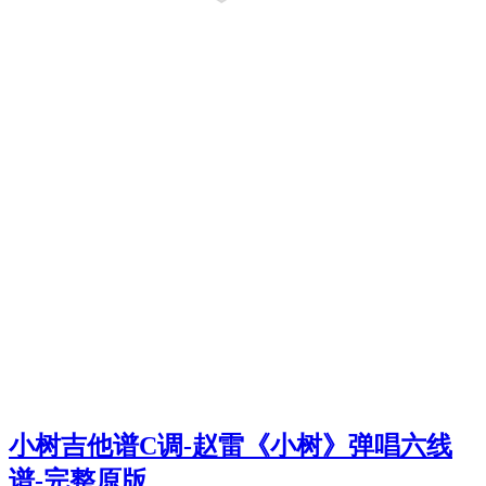
小树吉他谱C调-赵雷《小树》弹唱六线
谱-完整原版