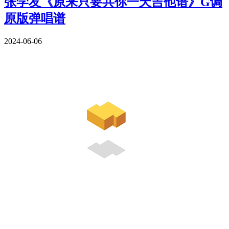
张学友《原来只要共你一天吉他谱》G调
原版弹唱谱
2024-06-06