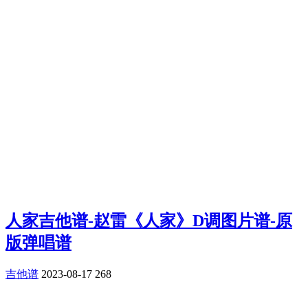
人家吉他谱-赵雷《人家》D调图片谱-原
版弹唱谱
吉他谱
2023-08-17
268