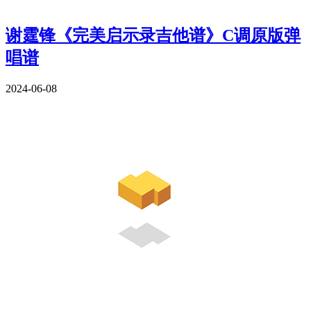
谢霆锋《完美启示录吉他谱》C调原版弹
唱谱
2024-06-08