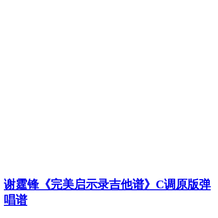
谢霆锋《完美启示录吉他谱》C调原版弹
唱谱