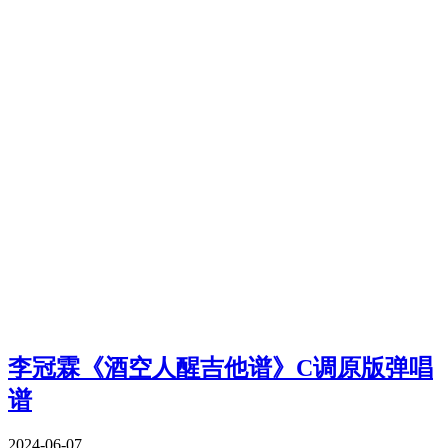
李冠霖《酒空人醒吉他谱》C调原版弹唱
谱
2024-06-07