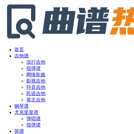
首页
吉他谱
流行吉他
指弹谱
网络歌曲
影视吉他
抖音吉他
民谣吉他
英文吉他
钢琴谱
尤克里里谱
弹唱谱
指弹谱
简谱