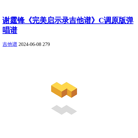
谢霆锋《完美启示录吉他谱》C调原版弹
唱谱
吉他谱
2024-06-08
279