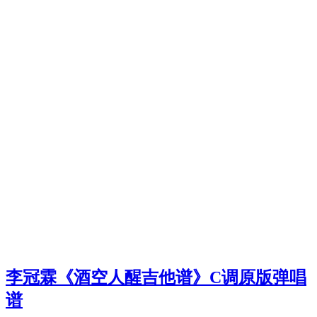
李冠霖《酒空人醒吉他谱》C调原版弹唱
谱