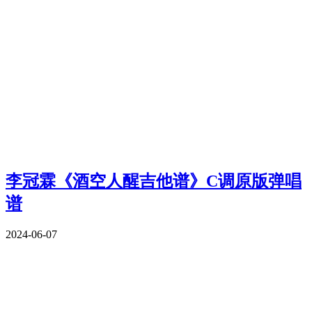
李冠霖《酒空人醒吉他谱》C调原版弹唱
谱
2024-06-07