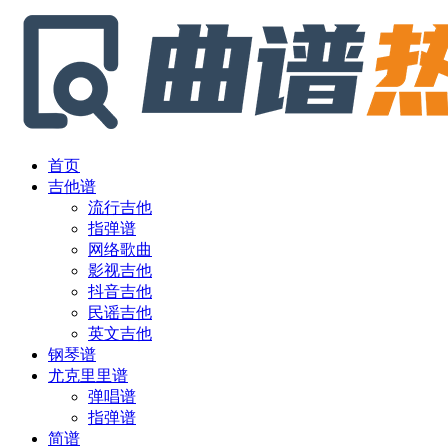
首页
吉他谱
流行吉他
指弹谱
网络歌曲
影视吉他
抖音吉他
民谣吉他
英文吉他
钢琴谱
尤克里里谱
弹唱谱
指弹谱
简谱