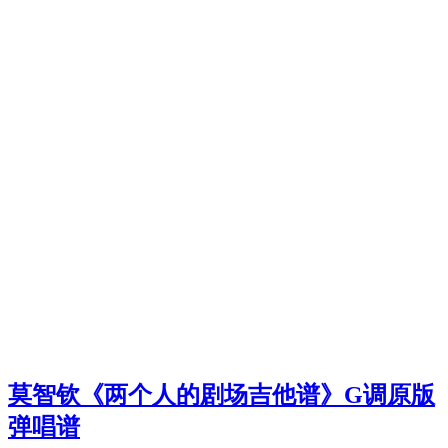
莫智钦《两个人的剧场吉他谱》G调原版
弹唱谱