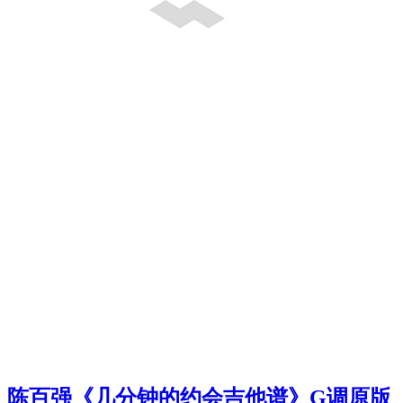
陈百强《几分钟的约会吉他谱》G调原版