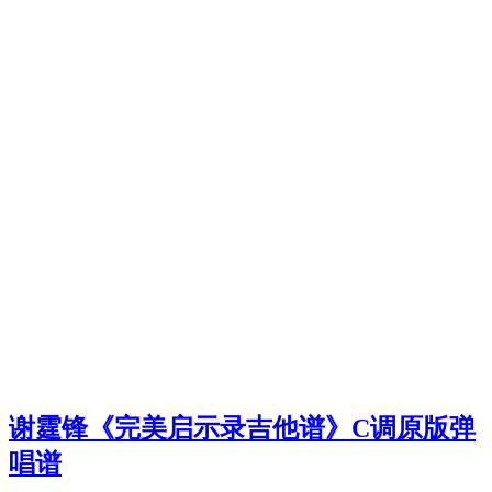
谢霆锋《完美启示录吉他谱》C调原版弹
唱谱