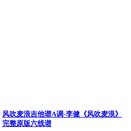
风吹麦浪吉他谱A调-李健《风吹麦浪》
完整原版六线谱