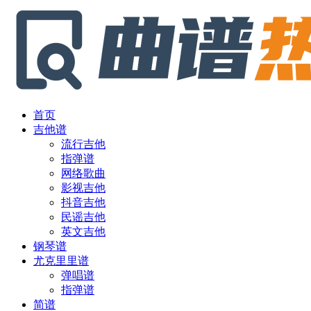
首页
吉他谱
流行吉他
指弹谱
网络歌曲
影视吉他
抖音吉他
民谣吉他
英文吉他
钢琴谱
尤克里里谱
弹唱谱
指弹谱
简谱