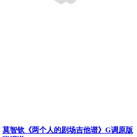
莫智钦《两个人的剧场吉他谱》G调原版