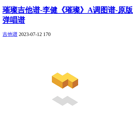
璀璨吉他谱-李健《璀璨》A调图谱-原版
弹唱谱
吉他谱
2023-07-12
170