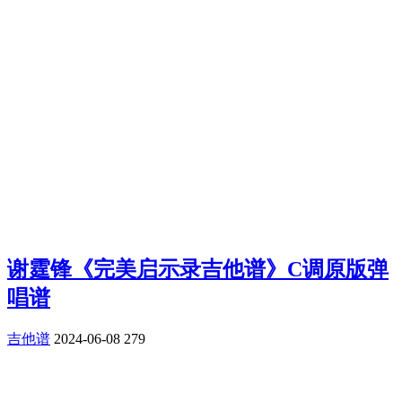
谢霆锋《完美启示录吉他谱》C调原版弹
唱谱
吉他谱
2024-06-08
279