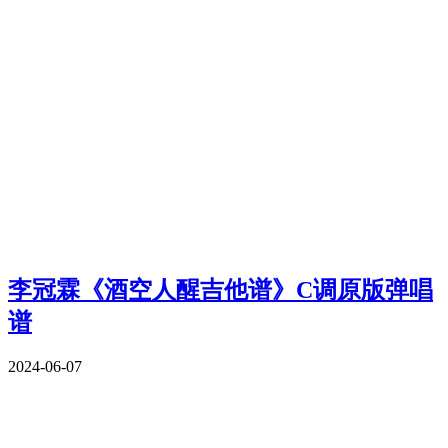
李冠霖《酒空人醒吉他谱》C调原版弹唱
谱
2024-06-07