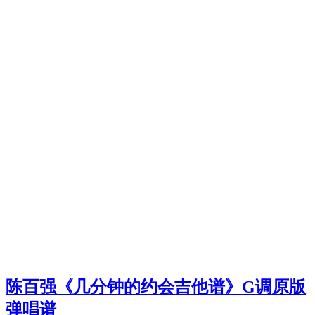
陈百强《几分钟的约会吉他谱》G调原版
弹唱谱