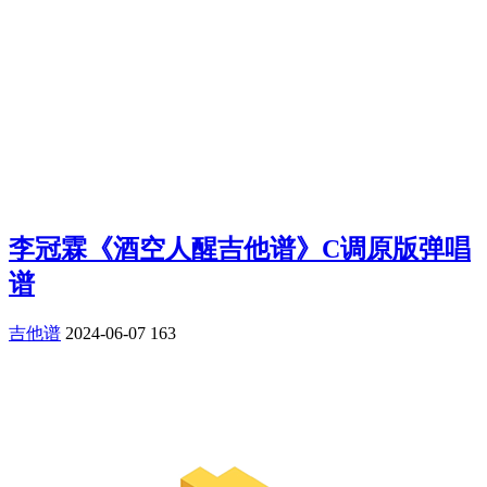
李冠霖《酒空人醒吉他谱》C调原版弹唱
谱
吉他谱
2024-06-07
163