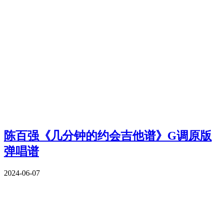
陈百强《几分钟的约会吉他谱》G调原版
弹唱谱
2024-06-07