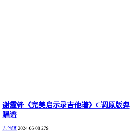
谢霆锋《完美启示录吉他谱》C调原版弹
唱谱
吉他谱
2024-06-08
279