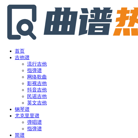
首页
吉他谱
流行吉他
指弹谱
网络歌曲
影视吉他
抖音吉他
民谣吉他
英文吉他
钢琴谱
尤克里里谱
弹唱谱
指弹谱
简谱