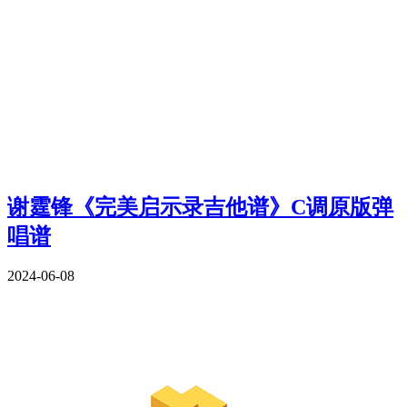
谢霆锋《完美启示录吉他谱》C调原版弹
唱谱
2024-06-08