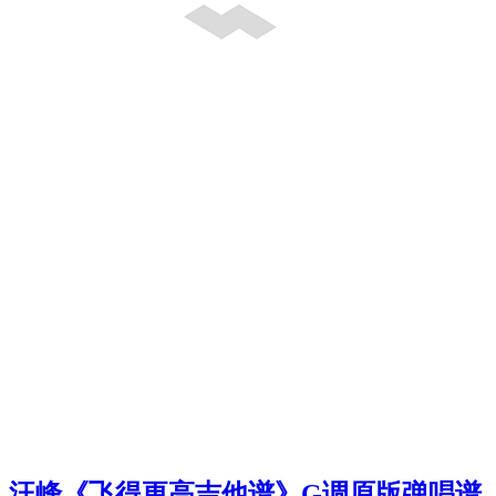
汪峰《飞得更高吉他谱》G调原版弹唱谱