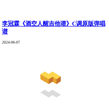
李冠霖《酒空人醒吉他谱》C调原版弹唱
谱
2024-06-07