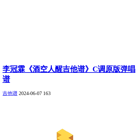
李冠霖《酒空人醒吉他谱》C调原版弹唱
谱
吉他谱
2024-06-07
163