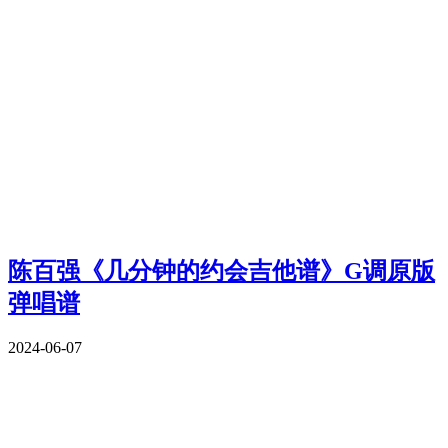
陈百强《几分钟的约会吉他谱》G调原版
弹唱谱
2024-06-07