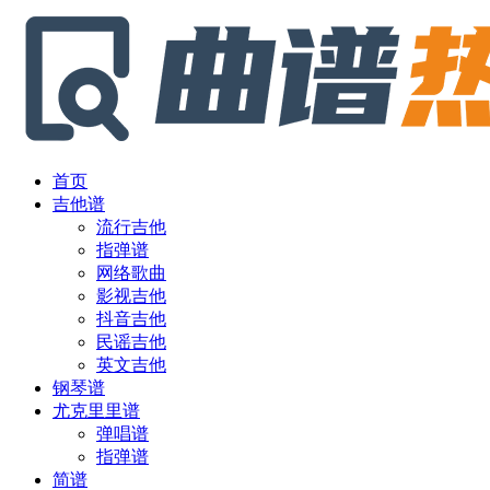
首页
吉他谱
流行吉他
指弹谱
网络歌曲
影视吉他
抖音吉他
民谣吉他
英文吉他
钢琴谱
尤克里里谱
弹唱谱
指弹谱
简谱