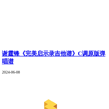
谢霆锋《完美启示录吉他谱》C调原版弹
唱谱
2024-06-08