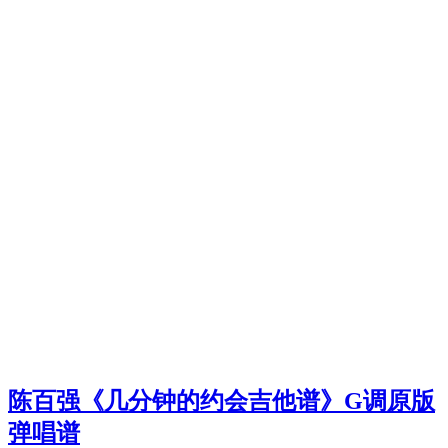
陈百强《几分钟的约会吉他谱》G调原版
弹唱谱