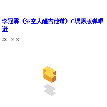
李冠霖《酒空人醒吉他谱》C调原版弹唱
谱
2024-06-07