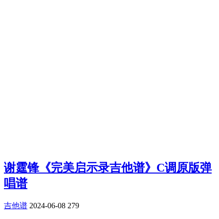
谢霆锋《完美启示录吉他谱》C调原版弹
唱谱
吉他谱
2024-06-08
279