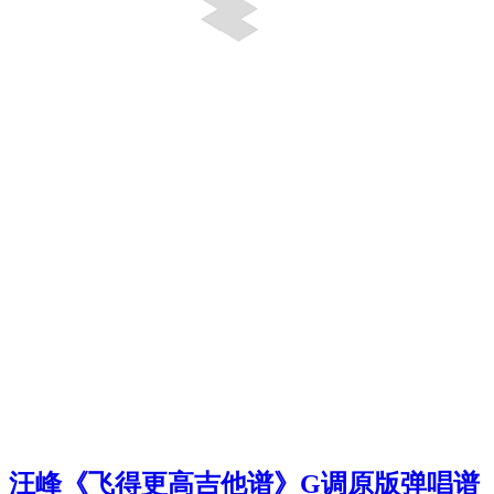
汪峰《飞得更高吉他谱》G调原版弹唱谱