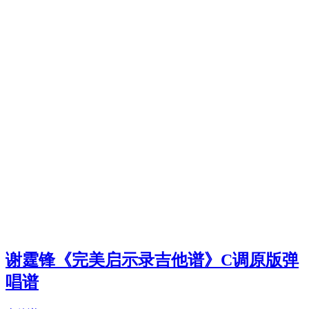
谢霆锋《完美启示录吉他谱》C调原版弹
唱谱