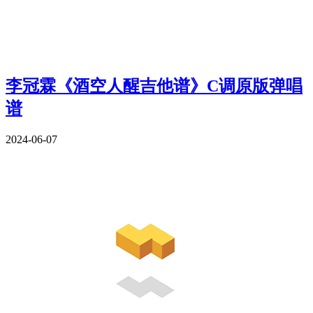
李冠霖《酒空人醒吉他谱》C调原版弹唱
谱
2024-06-07