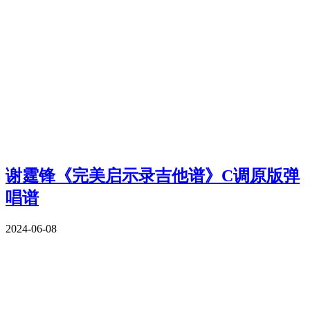
谢霆锋《完美启示录吉他谱》C调原版弹
唱谱
2024-06-08