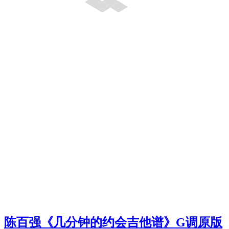
陈百强《几分钟的约会吉他谱》G调原版