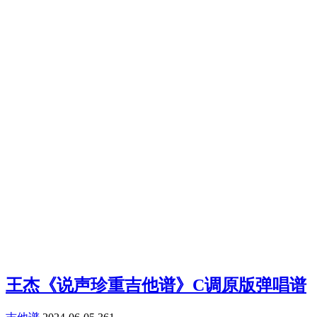
王杰《说声珍重吉他谱》C调原版弹唱谱