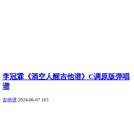
李冠霖《酒空人醒吉他谱》C调原版弹唱
谱
吉他谱
2024-06-07
163