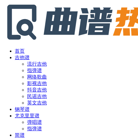
首页
吉他谱
流行吉他
指弹谱
网络歌曲
影视吉他
抖音吉他
民谣吉他
英文吉他
钢琴谱
尤克里里谱
弹唱谱
指弹谱
简谱