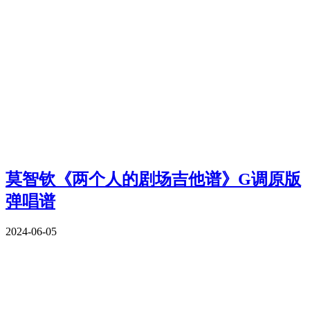
莫智钦《两个人的剧场吉他谱》G调原版
弹唱谱
2024-06-05