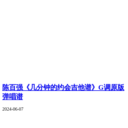
陈百强《几分钟的约会吉他谱》G调原版
弹唱谱
2024-06-07