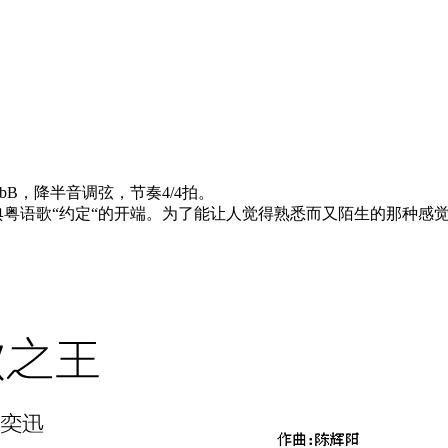
B，降半音调弦，节奏4/4拍。
典粤语歌“约定“的开端。为了能让人觉得熟悉而又陌生的那种感