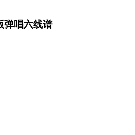
版弹唱六线谱