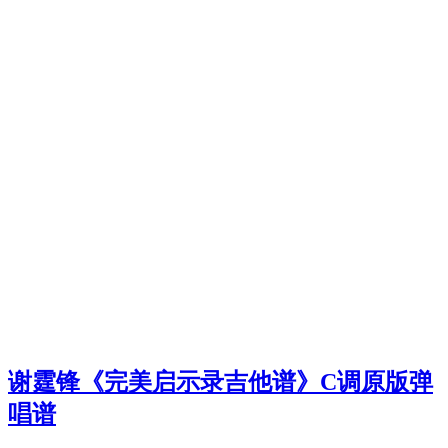
谢霆锋《完美启示录吉他谱》C调原版弹
唱谱