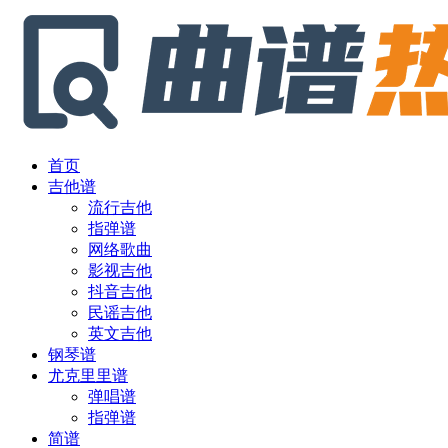
首页
吉他谱
流行吉他
指弹谱
网络歌曲
影视吉他
抖音吉他
民谣吉他
英文吉他
钢琴谱
尤克里里谱
弹唱谱
指弹谱
简谱