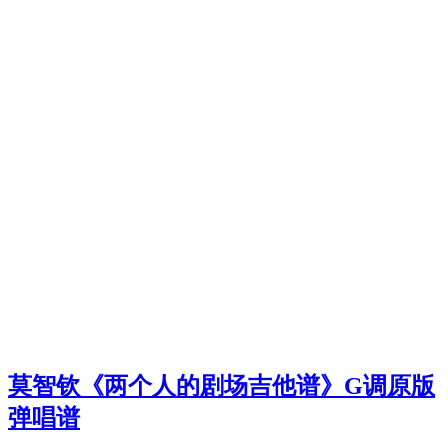
莫智钦《两个人的剧场吉他谱》G调原版
弹唱谱