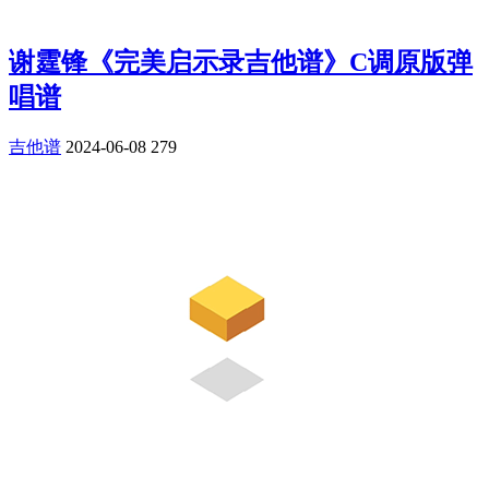
谢霆锋《完美启示录吉他谱》C调原版弹
唱谱
吉他谱
2024-06-08
279