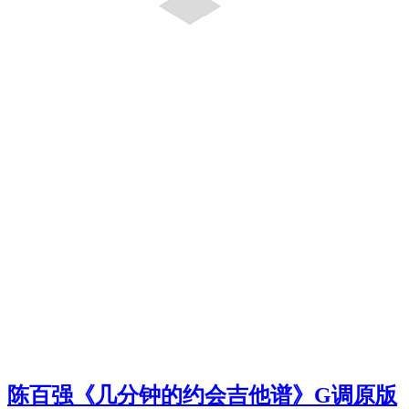
陈百强《几分钟的约会吉他谱》G调原版