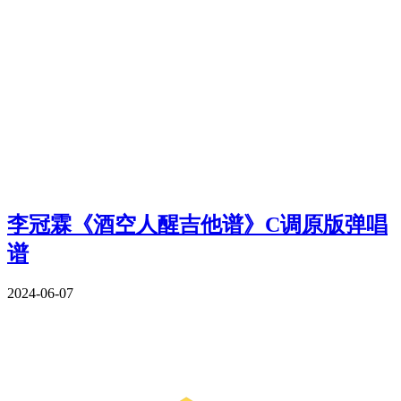
李冠霖《酒空人醒吉他谱》C调原版弹唱
谱
2024-06-07