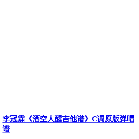
李冠霖《酒空人醒吉他谱》C调原版弹唱
谱