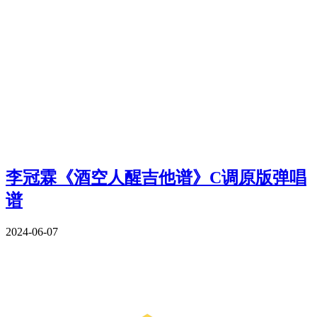
李冠霖《酒空人醒吉他谱》C调原版弹唱
谱
2024-06-07