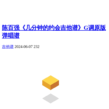
陈百强《几分钟的约会吉他谱》G调原版
弹唱谱
吉他谱
2024-06-07
232