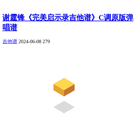
谢霆锋《完美启示录吉他谱》C调原版弹
唱谱
吉他谱
2024-06-08
279