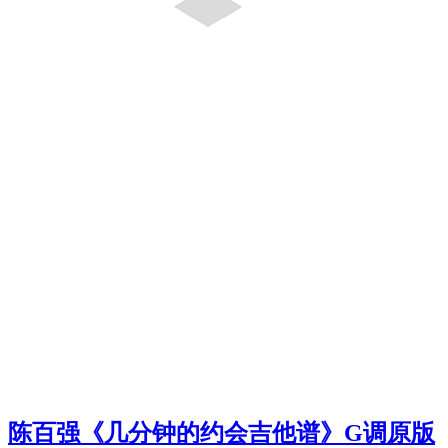
陈百强《几分钟的约会吉他谱》G调原版