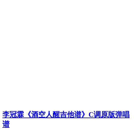
李冠霖《酒空人醒吉他谱》C调原版弹唱
谱