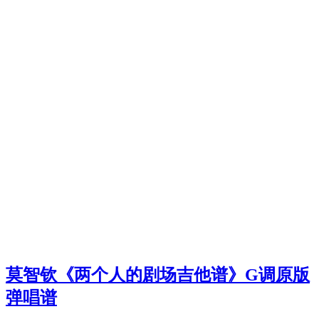
莫智钦《两个人的剧场吉他谱》G调原版
弹唱谱