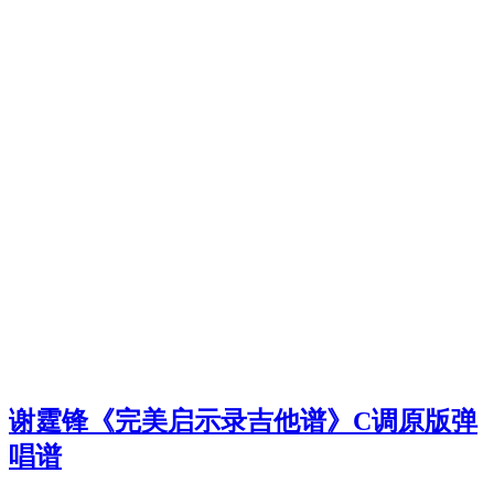
谢霆锋《完美启示录吉他谱》C调原版弹
唱谱