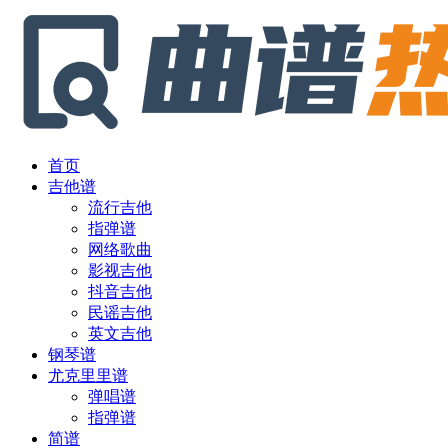
首页
吉他谱
流行吉他
指弹谱
网络歌曲
影视吉他
抖音吉他
民谣吉他
英文吉他
钢琴谱
尤克里里谱
弹唱谱
指弹谱
简谱