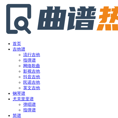
首页
吉他谱
流行吉他
指弹谱
网络歌曲
影视吉他
抖音吉他
民谣吉他
英文吉他
钢琴谱
尤克里里谱
弹唱谱
指弹谱
简谱