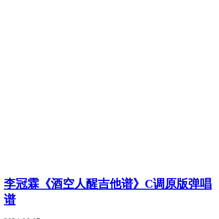
李冠霖《酒空人醒吉他谱》C调原版弹唱
谱