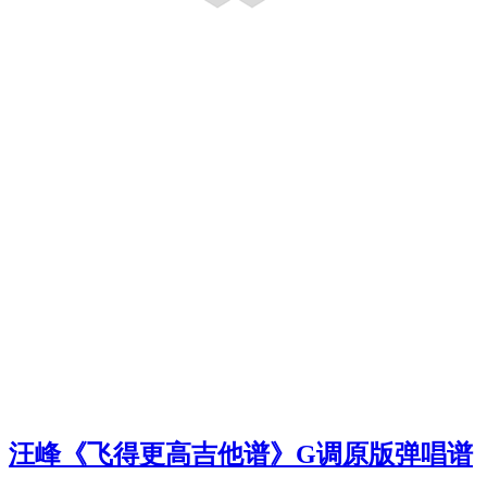
汪峰《飞得更高吉他谱》G调原版弹唱谱