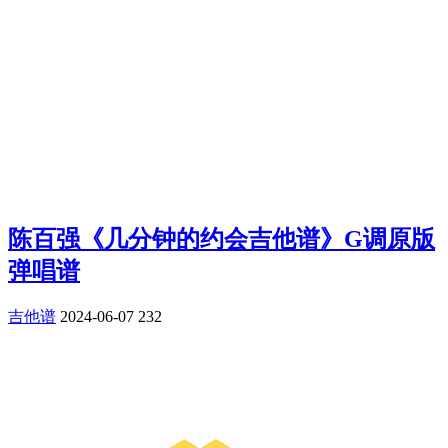
陈百强《几分钟的约会吉他谱》G调原版
弹唱谱
吉他谱
2024-06-07
232