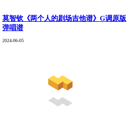
莫智钦《两个人的剧场吉他谱》G调原版
弹唱谱
2024-06-05