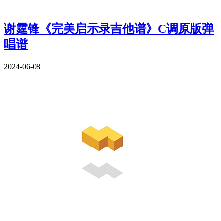
谢霆锋《完美启示录吉他谱》C调原版弹
唱谱
2024-06-08