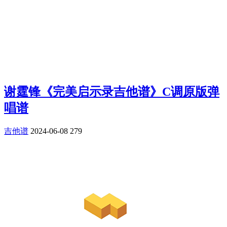
谢霆锋《完美启示录吉他谱》C调原版弹
唱谱
吉他谱
2024-06-08
279