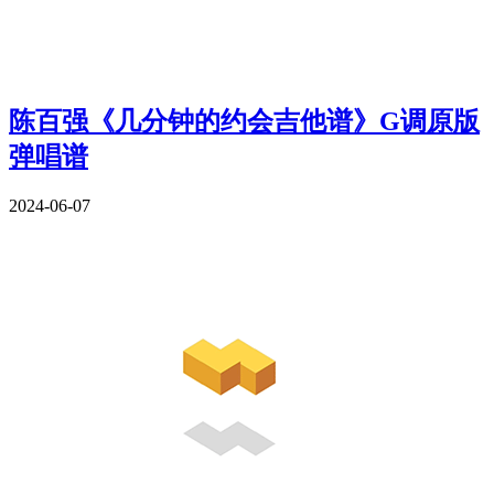
陈百强《几分钟的约会吉他谱》G调原版
弹唱谱
2024-06-07