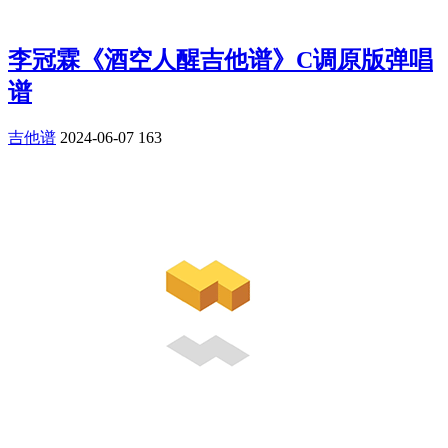
李冠霖《酒空人醒吉他谱》C调原版弹唱
谱
吉他谱
2024-06-07
163