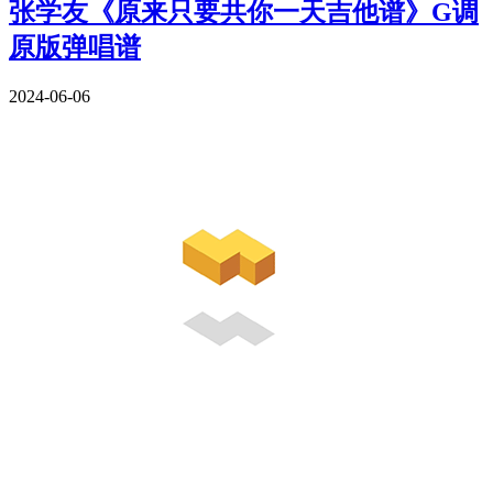
张学友《原来只要共你一天吉他谱》G调
原版弹唱谱
2024-06-06