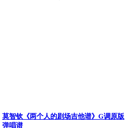
莫智钦《两个人的剧场吉他谱》G调原版
弹唱谱