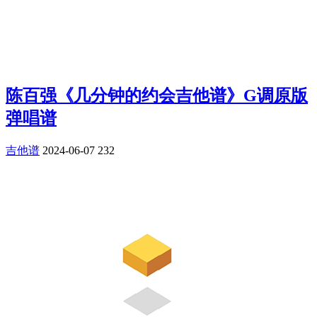
陈百强《几分钟的约会吉他谱》G调原版
弹唱谱
吉他谱
2024-06-07
232