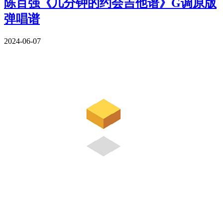
陈百强《几分钟的约会吉他谱》G调原版
弹唱谱
2024-06-07