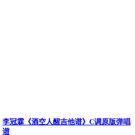
李冠霖《酒空人醒吉他谱》C调原版弹唱
谱