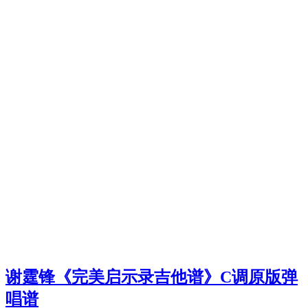
谢霆锋《完美启示录吉他谱》C调原版弹
唱谱