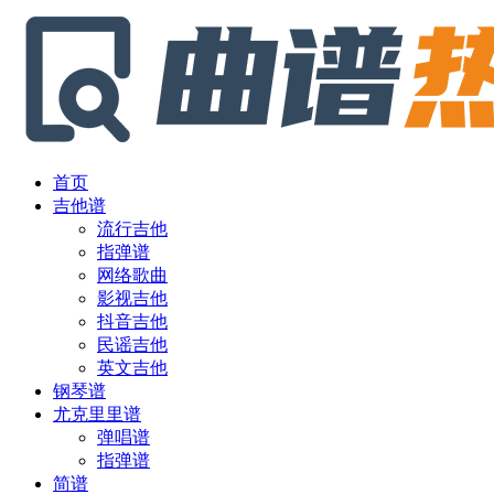
首页
吉他谱
流行吉他
指弹谱
网络歌曲
影视吉他
抖音吉他
民谣吉他
英文吉他
钢琴谱
尤克里里谱
弹唱谱
指弹谱
简谱