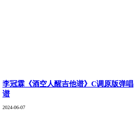
李冠霖《酒空人醒吉他谱》C调原版弹唱
谱
2024-06-07