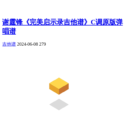
谢霆锋《完美启示录吉他谱》C调原版弹
唱谱
吉他谱
2024-06-08
279