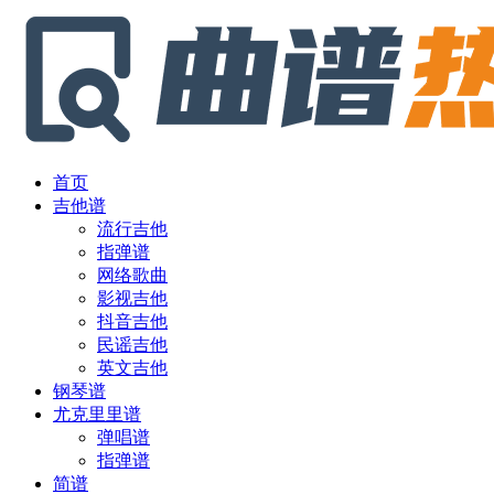
首页
吉他谱
流行吉他
指弹谱
网络歌曲
影视吉他
抖音吉他
民谣吉他
英文吉他
钢琴谱
尤克里里谱
弹唱谱
指弹谱
简谱