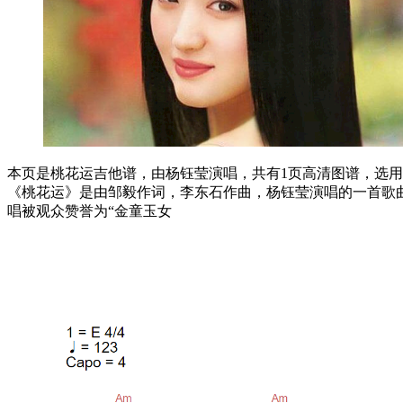
本页是桃花运吉他谱，由杨钰莹演唱，共有1页高清图谱，选用C调
《桃花运》是由邹毅作词，李东石作曲，杨钰莹演唱的一首歌曲，
唱被观众赞誉为“金童玉女