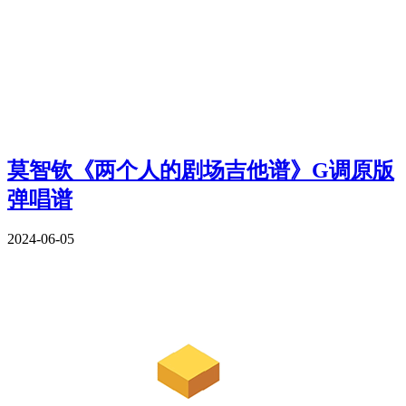
莫智钦《两个人的剧场吉他谱》G调原版
弹唱谱
2024-06-05