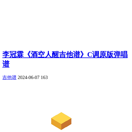
李冠霖《酒空人醒吉他谱》C调原版弹唱
谱
吉他谱
2024-06-07
163