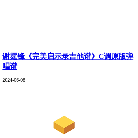
谢霆锋《完美启示录吉他谱》C调原版弹
唱谱
2024-06-08