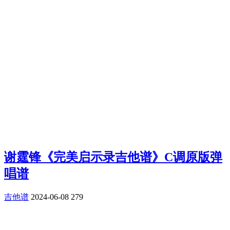
谢霆锋《完美启示录吉他谱》C调原版弹
唱谱
吉他谱
2024-06-08
279