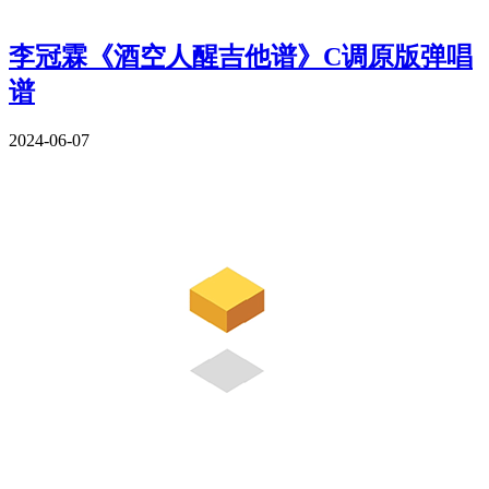
李冠霖《酒空人醒吉他谱》C调原版弹唱
谱
2024-06-07