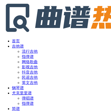
首页
吉他谱
流行吉他
指弹谱
网络歌曲
影视吉他
抖音吉他
民谣吉他
英文吉他
钢琴谱
尤克里里谱
弹唱谱
指弹谱
简谱