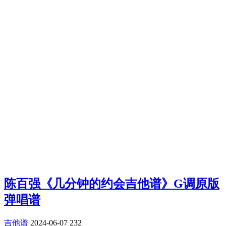
陈百强《几分钟的约会吉他谱》G调原版
弹唱谱
吉他谱
2024-06-07
232