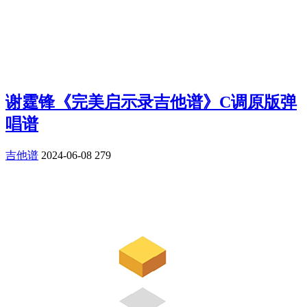
谢霆锋《完美启示录吉他谱》C调原版弹
唱谱
吉他谱
2024-06-08
279