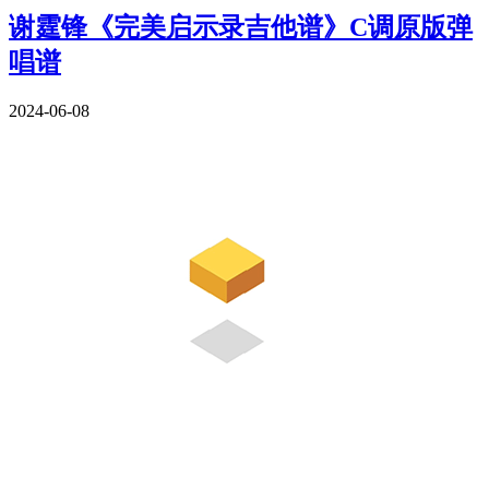
谢霆锋《完美启示录吉他谱》C调原版弹
唱谱
2024-06-08