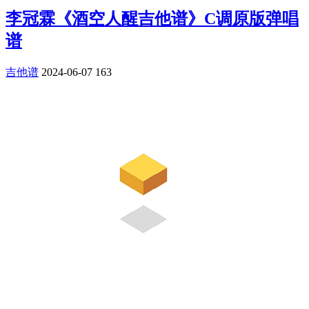
李冠霖《酒空人醒吉他谱》C调原版弹唱
谱
吉他谱
2024-06-07
163