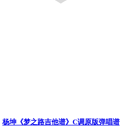
杨坤《梦之路吉他谱》C调原版弹唱谱