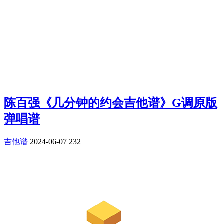
陈百强《几分钟的约会吉他谱》G调原版
弹唱谱
吉他谱
2024-06-07
232