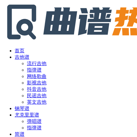
首页
吉他谱
流行吉他
指弹谱
网络歌曲
影视吉他
抖音吉他
民谣吉他
英文吉他
钢琴谱
尤克里里谱
弹唱谱
指弹谱
简谱