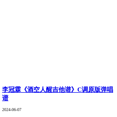
李冠霖《酒空人醒吉他谱》C调原版弹唱
谱
2024-06-07