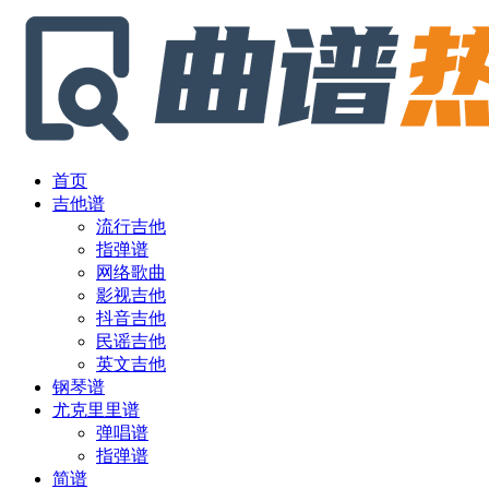
首页
吉他谱
流行吉他
指弹谱
网络歌曲
影视吉他
抖音吉他
民谣吉他
英文吉他
钢琴谱
尤克里里谱
弹唱谱
指弹谱
简谱