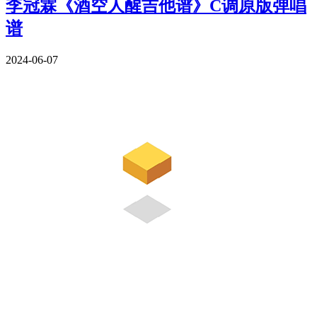
李冠霖《酒空人醒吉他谱》C调原版弹唱
谱
2024-06-07