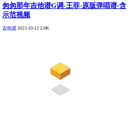
匆匆那年吉他谱G调-王菲-原版弹唱谱-含
示范视频
吉他谱
2023-10-12
2.0K