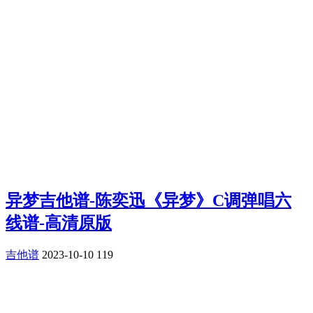
异梦吉他谱-陈奕迅《异梦》C调弹唱六
线谱-高清原版
吉他谱
2023-10-10
119