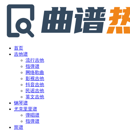
首页
吉他谱
流行吉他
指弹谱
网络歌曲
影视吉他
抖音吉他
民谣吉他
英文吉他
钢琴谱
尤克里里谱
弹唱谱
指弹谱
简谱