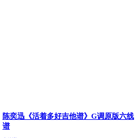
陈奕迅《活着多好吉他谱》G调原版六线
谱