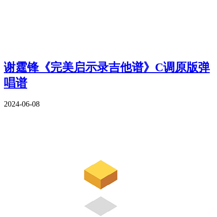
谢霆锋《完美启示录吉他谱》C调原版弹
唱谱
2024-06-08