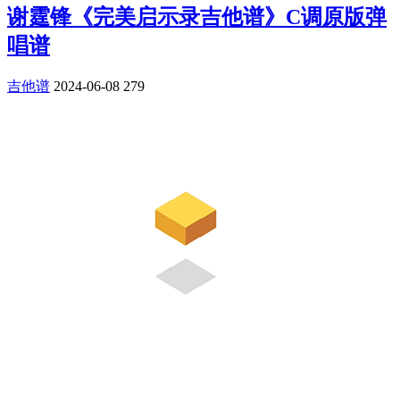
谢霆锋《完美启示录吉他谱》C调原版弹
唱谱
吉他谱
2024-06-08
279