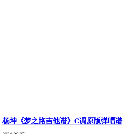
杨坤《梦之路吉他谱》C调原版弹唱谱