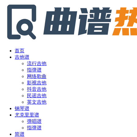
首页
吉他谱
流行吉他
指弹谱
网络歌曲
影视吉他
抖音吉他
民谣吉他
英文吉他
钢琴谱
尤克里里谱
弹唱谱
指弹谱
简谱