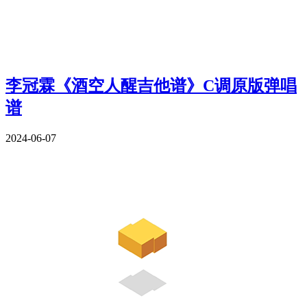
李冠霖《酒空人醒吉他谱》C调原版弹唱
谱
2024-06-07