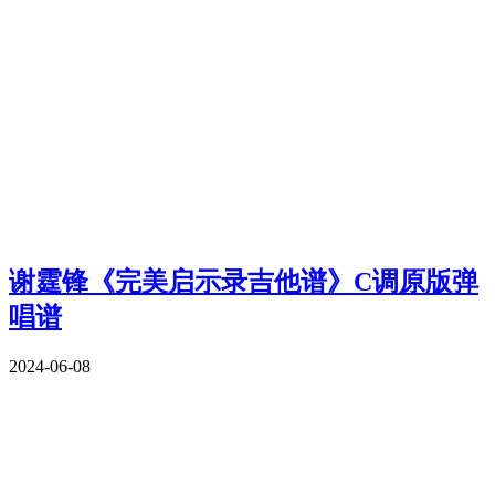
谢霆锋《完美启示录吉他谱》C调原版弹
唱谱
2024-06-08