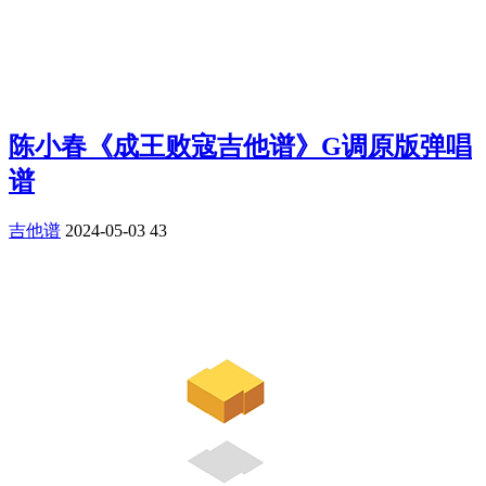
陈小春《成王败寇吉他谱》G调原版弹唱
谱
吉他谱
2024-05-03
43