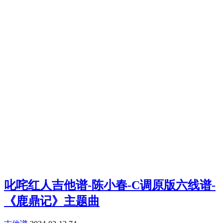
叱咤红人吉他谱-陈小春-C调原版六线谱-
《鹿鼎记》主题曲