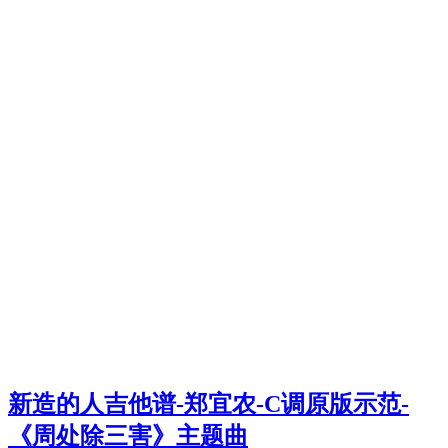
新造的人吉他谱-郑宜农-C调原版示范-
《周处除三害》主题曲