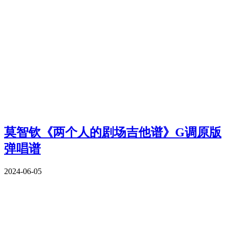
莫智钦《两个人的剧场吉他谱》G调原版
弹唱谱
2024-06-05