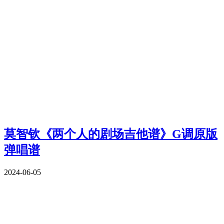
莫智钦《两个人的剧场吉他谱》G调原版
弹唱谱
2024-06-05