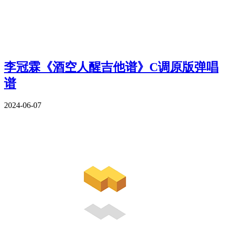
李冠霖《酒空人醒吉他谱》C调原版弹唱
谱
2024-06-07