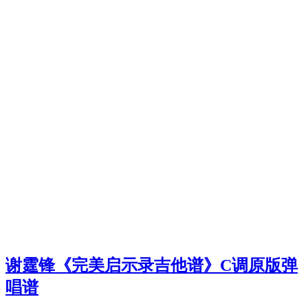
谢霆锋《完美启示录吉他谱》C调原版弹
唱谱