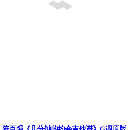
陈百强《几分钟的约会吉他谱》G调原版