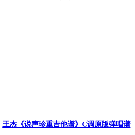
王杰《说声珍重吉他谱》C调原版弹唱谱