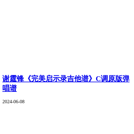
谢霆锋《完美启示录吉他谱》C调原版弹
唱谱
2024-06-08