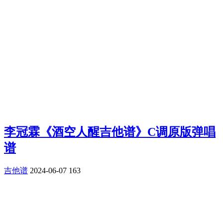
李冠霖《酒空人醒吉他谱》C调原版弹唱
谱
吉他谱
2024-06-07
163