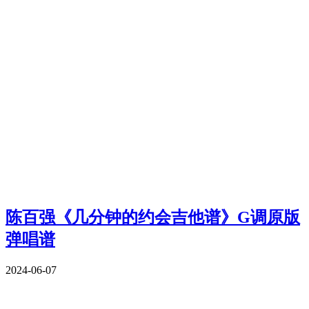
陈百强《几分钟的约会吉他谱》G调原版
弹唱谱
2024-06-07