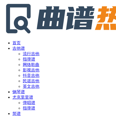
首页
吉他谱
流行吉他
指弹谱
网络歌曲
影视吉他
抖音吉他
民谣吉他
英文吉他
钢琴谱
尤克里里谱
弹唱谱
指弹谱
简谱