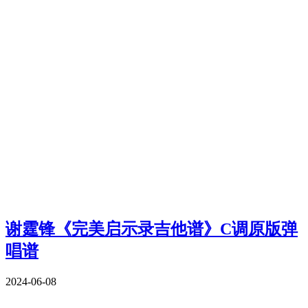
谢霆锋《完美启示录吉他谱》C调原版弹
唱谱
2024-06-08