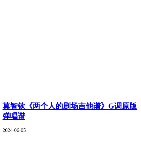
莫智钦《两个人的剧场吉他谱》G调原版
弹唱谱
2024-06-05