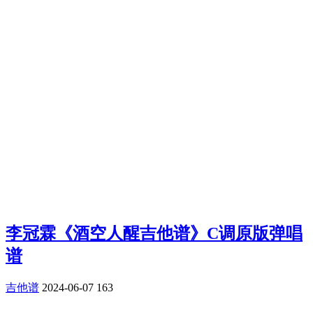
李冠霖《酒空人醒吉他谱》C调原版弹唱
谱
吉他谱
2024-06-07
163