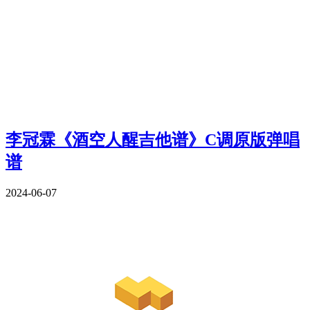
李冠霖《酒空人醒吉他谱》C调原版弹唱
谱
2024-06-07