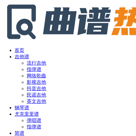
首页
吉他谱
流行吉他
指弹谱
网络歌曲
影视吉他
抖音吉他
民谣吉他
英文吉他
钢琴谱
尤克里里谱
弹唱谱
指弹谱
简谱