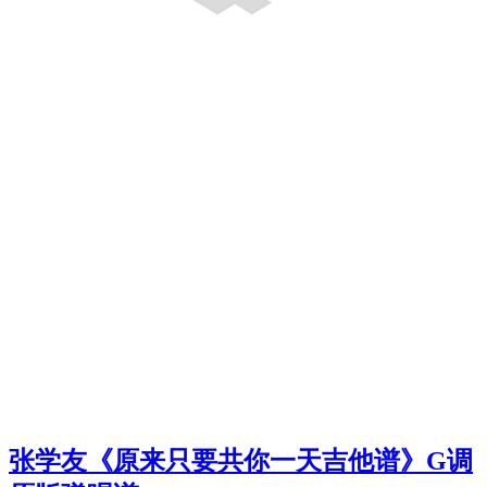
张学友《原来只要共你一天吉他谱》G调