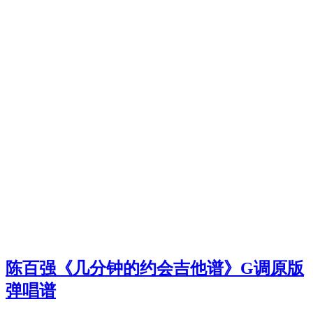
陈百强《几分钟的约会吉他谱》G调原版
弹唱谱