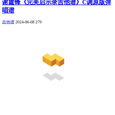
谢霆锋《完美启示录吉他谱》C调原版弹
唱谱
吉他谱
2024-06-08
279