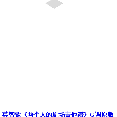
莫智钦《两个人的剧场吉他谱》G调原版