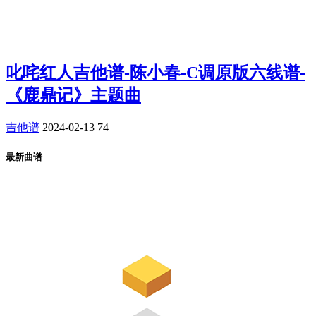
叱咤红人吉他谱-陈小春-C调原版六线谱-
《鹿鼎记》主题曲
吉他谱
2024-02-13
74
最新曲谱