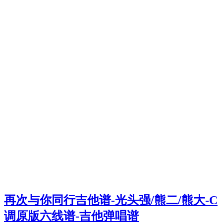
再次与你同行吉他谱-光头强/熊二/熊大-C
调原版六线谱-吉他弹唱谱