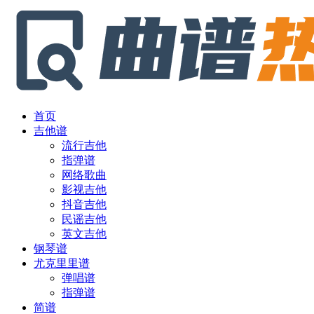
首页
吉他谱
流行吉他
指弹谱
网络歌曲
影视吉他
抖音吉他
民谣吉他
英文吉他
钢琴谱
尤克里里谱
弹唱谱
指弹谱
简谱