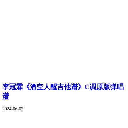
李冠霖《酒空人醒吉他谱》C调原版弹唱
谱
2024-06-07