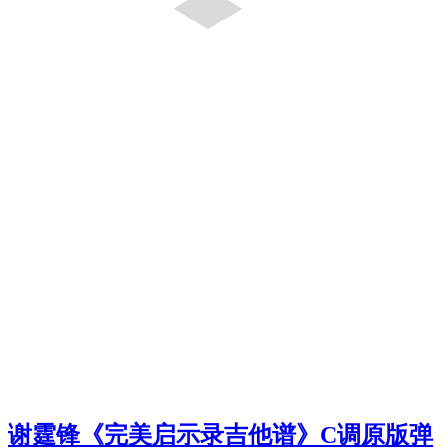
谢霆锋《完美启示录吉他谱》C调原版弹