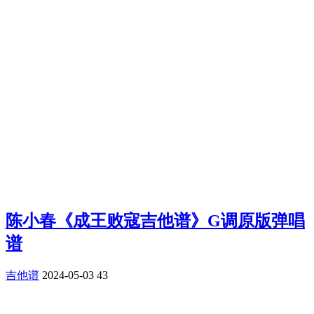
陈小春《成王败寇吉他谱》G调原版弹唱
谱
吉他谱
2024-05-03
43