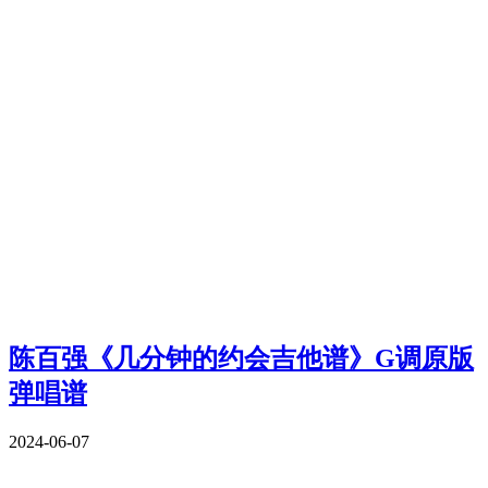
陈百强《几分钟的约会吉他谱》G调原版
弹唱谱
2024-06-07