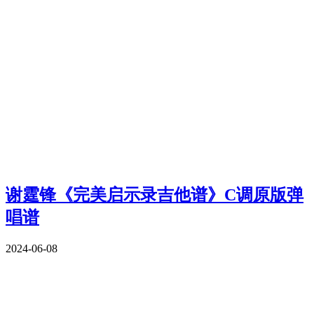
谢霆锋《完美启示录吉他谱》C调原版弹
唱谱
2024-06-08