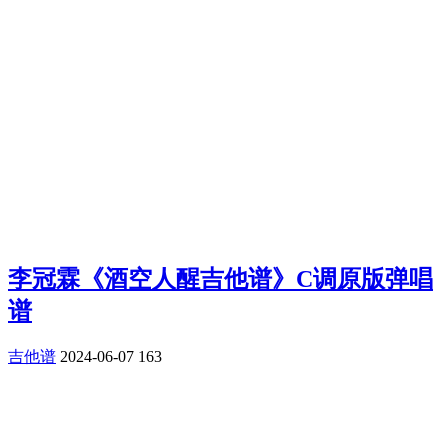
李冠霖《酒空人醒吉他谱》C调原版弹唱
谱
吉他谱
2024-06-07
163