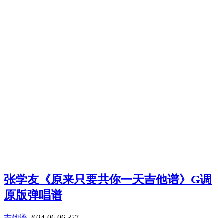
张学友《原来只要共你一天吉他谱》G调
原版弹唱谱
吉他谱
2024-06-06
357