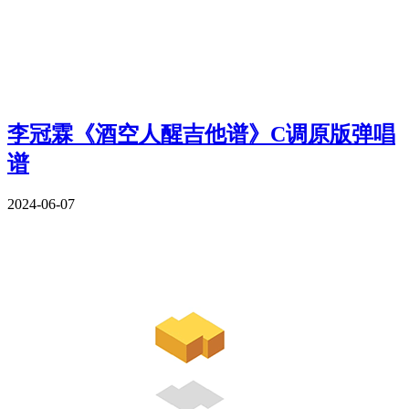
李冠霖《酒空人醒吉他谱》C调原版弹唱
谱
2024-06-07