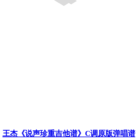
王杰《说声珍重吉他谱》C调原版弹唱谱