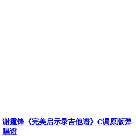
谢霆锋《完美启示录吉他谱》C调原版弹
唱谱