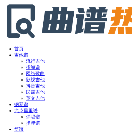
首页
吉他谱
流行吉他
指弹谱
网络歌曲
影视吉他
抖音吉他
民谣吉他
英文吉他
钢琴谱
尤克里里谱
弹唱谱
指弹谱
简谱