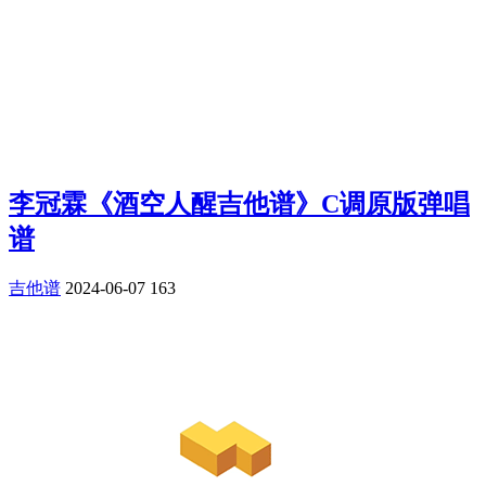
李冠霖《酒空人醒吉他谱》C调原版弹唱
谱
吉他谱
2024-06-07
163