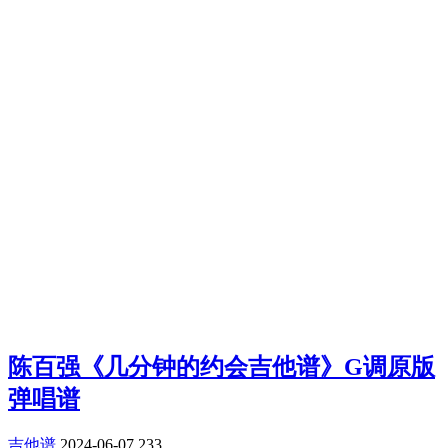
陈百强《几分钟的约会吉他谱》G调原版
弹唱谱
吉他谱
2024-06-07
233