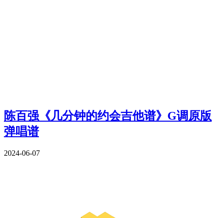
陈百强《几分钟的约会吉他谱》G调原版
弹唱谱
2024-06-07