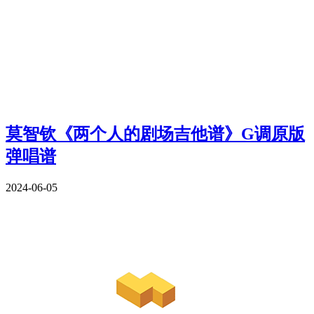
莫智钦《两个人的剧场吉他谱》G调原版
弹唱谱
2024-06-05