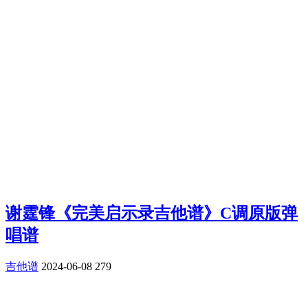
谢霆锋《完美启示录吉他谱》C调原版弹
唱谱
吉他谱
2024-06-08
279