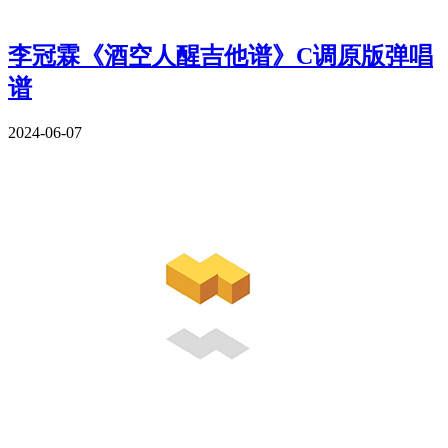
李冠霖《酒空人醒吉他谱》C调原版弹唱
谱
2024-06-07