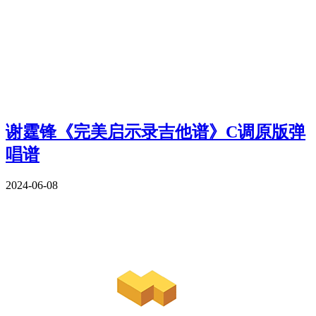
谢霆锋《完美启示录吉他谱》C调原版弹
唱谱
2024-06-08