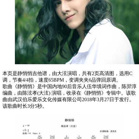
本页是静悄悄吉他谱，由大泫演唱，共有2页高清图，选用C
调，节奏4/4拍，速度65BPM，变调夹夹6品弹回原调。
歌曲《静悄悄》是中国内地90后音乐人伍华填词作曲，陈羿淳
编曲，由陈泫孝(大泫) 演唱，收录在《静悄悄》专辑中。该歌
曲由武汉伯乐爱乐文化传媒有限公司2018年3月27日于发行。
该歌曲时长3分5秒。