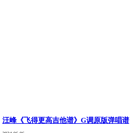
汪峰《飞得更高吉他谱》G调原版弹唱谱