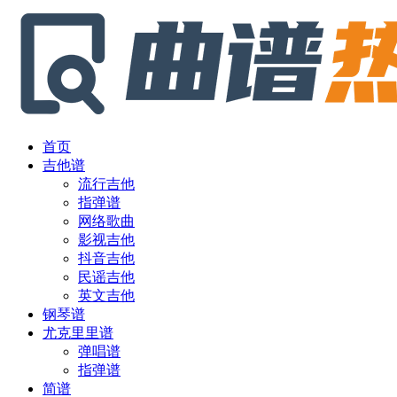
首页
吉他谱
流行吉他
指弹谱
网络歌曲
影视吉他
抖音吉他
民谣吉他
英文吉他
钢琴谱
尤克里里谱
弹唱谱
指弹谱
简谱