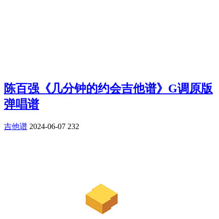
陈百强《几分钟的约会吉他谱》G调原版
弹唱谱
吉他谱
2024-06-07
232