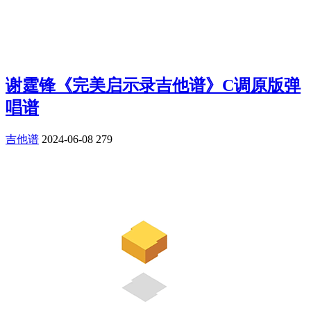
谢霆锋《完美启示录吉他谱》C调原版弹
唱谱
吉他谱
2024-06-08
279