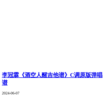
李冠霖《酒空人醒吉他谱》C调原版弹唱
谱
2024-06-07