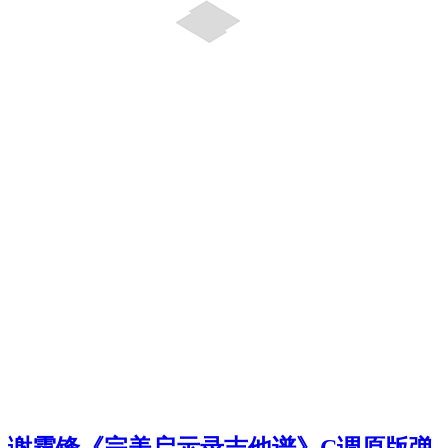
谢霆锋《完美启示录吉他谱》C调原版弹