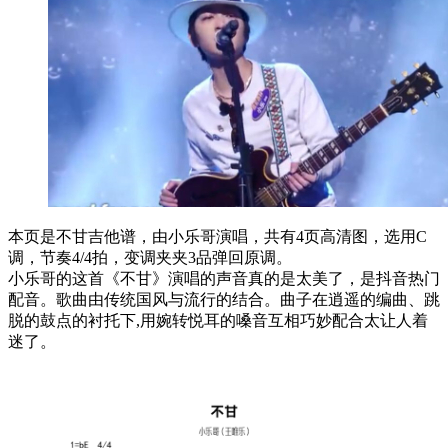
本页是不甘吉他谱，由小乐哥演唱，共有4页高清图，选用C
调，节奏4/4拍，变调夹夹3品弹回原调。
小乐哥的这首《不甘》演唱的声音真的是太美了，是抖音热门
配音。歌曲由传统国风与流行的结合。曲子在逍遥的编曲、跳
脱的鼓点的衬托下,用婉转悦耳的嗓音互相巧妙配合太让人着
迷了。