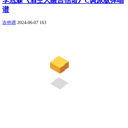
李冠霖《酒空人醒吉他谱》C调原版弹唱
谱
吉他谱
2024-06-07
163