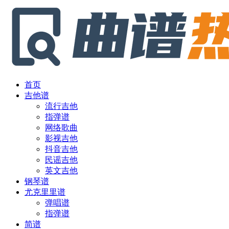
首页
吉他谱
流行吉他
指弹谱
网络歌曲
影视吉他
抖音吉他
民谣吉他
英文吉他
钢琴谱
尤克里里谱
弹唱谱
指弹谱
简谱