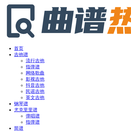
首页
吉他谱
流行吉他
指弹谱
网络歌曲
影视吉他
抖音吉他
民谣吉他
英文吉他
钢琴谱
尤克里里谱
弹唱谱
指弹谱
简谱