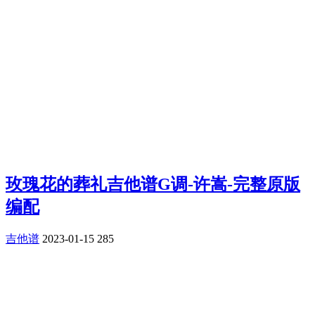
玫瑰花的葬礼吉他谱G调-许嵩-完整原版
编配
吉他谱
2023-01-15
285