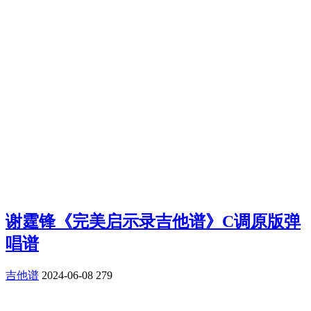
谢霆锋《完美启示录吉他谱》C调原版弹
唱谱
吉他谱
2024-06-08
279