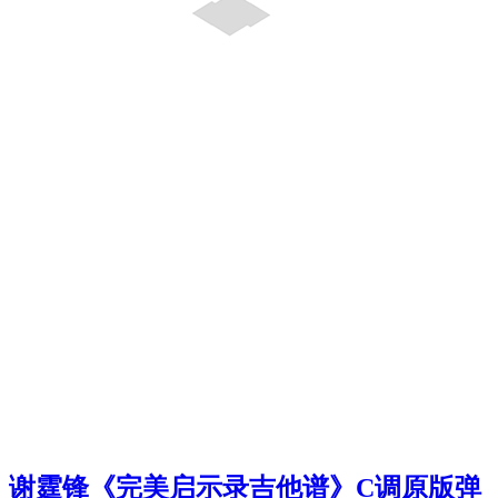
谢霆锋《完美启示录吉他谱》C调原版弹