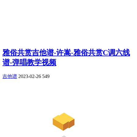
雅俗共赏吉他谱-许嵩-雅俗共赏C调六线
谱-弹唱教学视频
吉他谱
2023-02-26
549