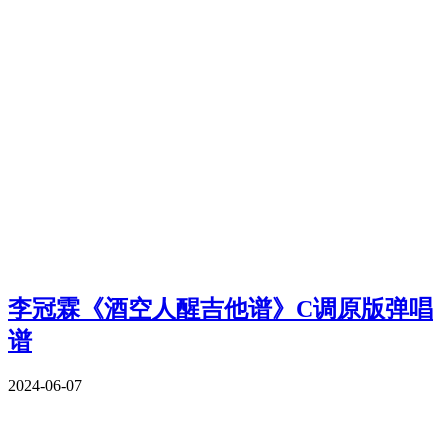
李冠霖《酒空人醒吉他谱》C调原版弹唱
谱
2024-06-07