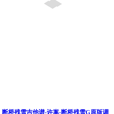
断桥残雪吉他谱-许嵩-断桥残雪G原版调