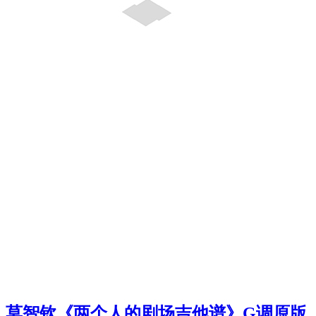
莫智钦《两个人的剧场吉他谱》G调原版