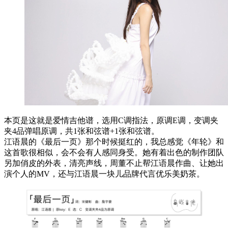
本页是这就是爱情吉他谱，选用C调指法，原调E调，变调夹
夹4品弹唱原调，共1张和弦谱+1张和弦谱。
江语晨的《最后一页》那个时候挺红的，我总感觉《年轮》和
这首歌很相似，会不会有人感同身受。她有着出色的制作团队
另加俏皮的外表，清亮声线，周董不止帮江语晨作曲、让她出
演个人的MV，还与江语晨一块儿品牌代言优乐美奶茶。