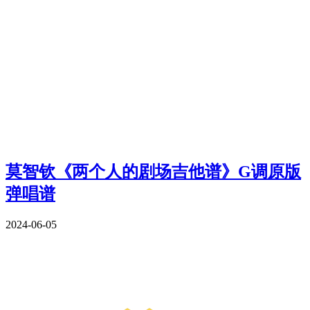
莫智钦《两个人的剧场吉他谱》G调原版
弹唱谱
2024-06-05