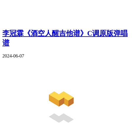
李冠霖《酒空人醒吉他谱》C调原版弹唱
谱
2024-06-07