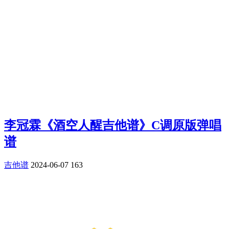
李冠霖《酒空人醒吉他谱》C调原版弹唱
谱
吉他谱
2024-06-07
163