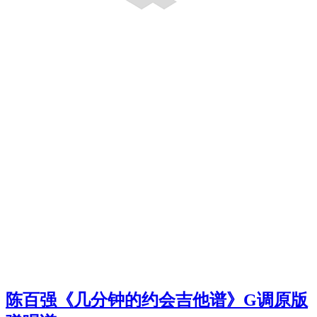
陈百强《几分钟的约会吉他谱》G调原版