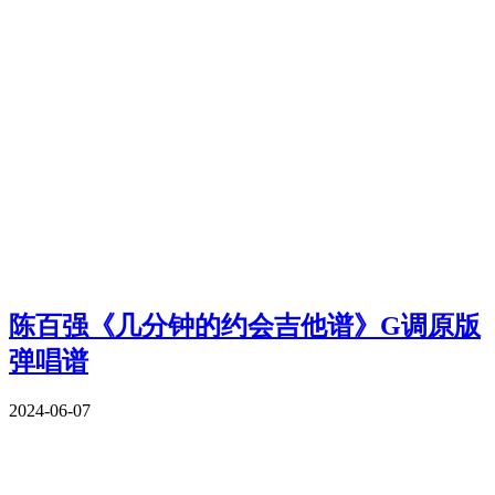
陈百强《几分钟的约会吉他谱》G调原版
弹唱谱
2024-06-07