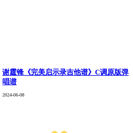
谢霆锋《完美启示录吉他谱》C调原版弹
唱谱
2024-06-08