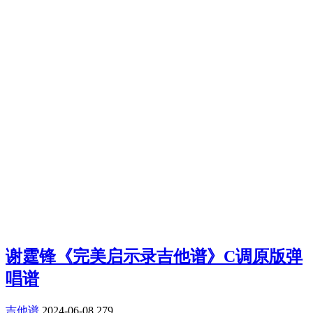
谢霆锋《完美启示录吉他谱》C调原版弹
唱谱
吉他谱
2024-06-08
279