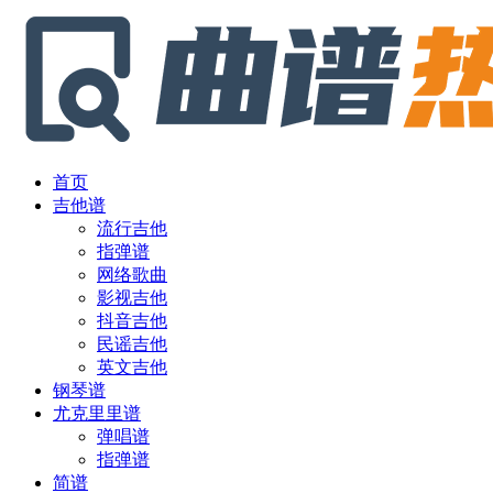
首页
吉他谱
流行吉他
指弹谱
网络歌曲
影视吉他
抖音吉他
民谣吉他
英文吉他
钢琴谱
尤克里里谱
弹唱谱
指弹谱
简谱