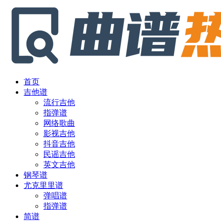
首页
吉他谱
流行吉他
指弹谱
网络歌曲
影视吉他
抖音吉他
民谣吉他
英文吉他
钢琴谱
尤克里里谱
弹唱谱
指弹谱
简谱