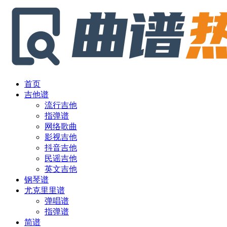
首页
吉他谱
流行吉他
指弹谱
网络歌曲
影视吉他
抖音吉他
民谣吉他
英文吉他
钢琴谱
尤克里里谱
弹唱谱
指弹谱
简谱