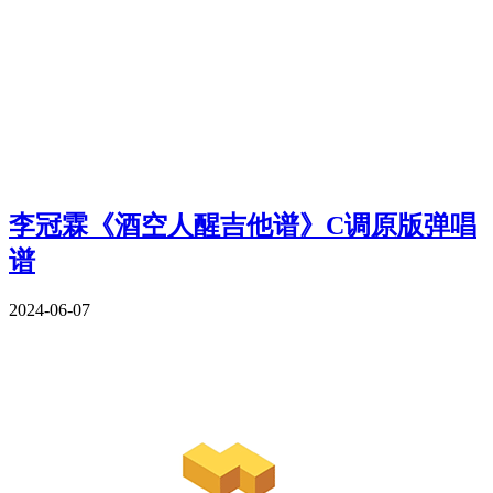
李冠霖《酒空人醒吉他谱》C调原版弹唱
谱
2024-06-07