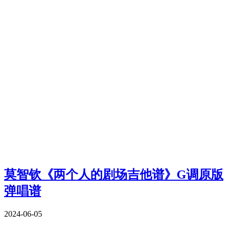
莫智钦《两个人的剧场吉他谱》G调原版
弹唱谱
2024-06-05