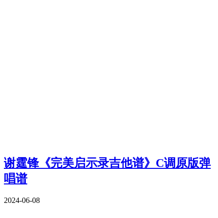
谢霆锋《完美启示录吉他谱》C调原版弹
唱谱
2024-06-08