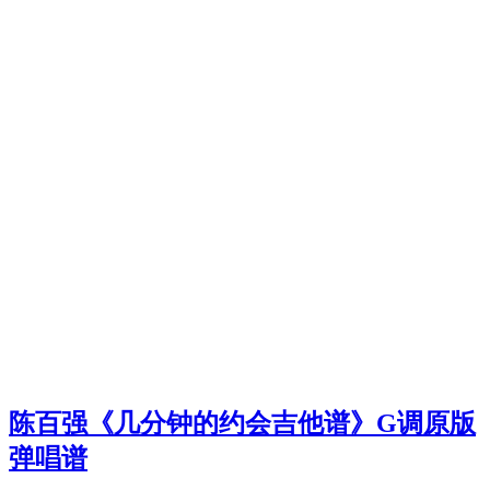
陈百强《几分钟的约会吉他谱》G调原版
弹唱谱