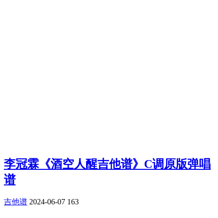
李冠霖《酒空人醒吉他谱》C调原版弹唱
谱
吉他谱
2024-06-07
163