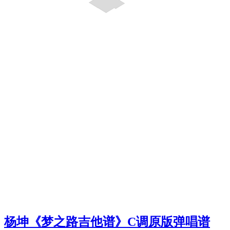
杨坤《梦之路吉他谱》C调原版弹唱谱