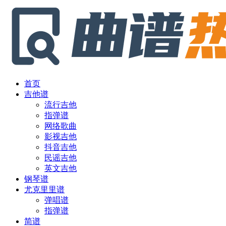
首页
吉他谱
流行吉他
指弹谱
网络歌曲
影视吉他
抖音吉他
民谣吉他
英文吉他
钢琴谱
尤克里里谱
弹唱谱
指弹谱
简谱