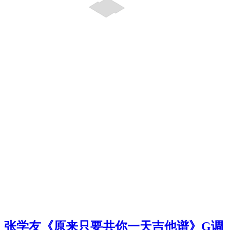
张学友《原来只要共你一天吉他谱》G调