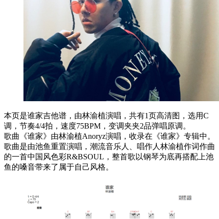
本页是谁家吉他谱，由林渝植演唱，共有1页高清图，选用C
调，节奏4/4拍，速度75BPM，变调夹夹2品弹唱原调。
歌曲《谁家》由林渝植Anoryz演唱，收录在《谁家》专辑中。
歌曲是由池鱼重置演唱，潮流音乐人、唱作人林渝植作词作曲
的一首中国风色彩R&BSOUL，整首歌以钢琴为底再搭配上池
鱼的嗓音带来了属于自己风格。