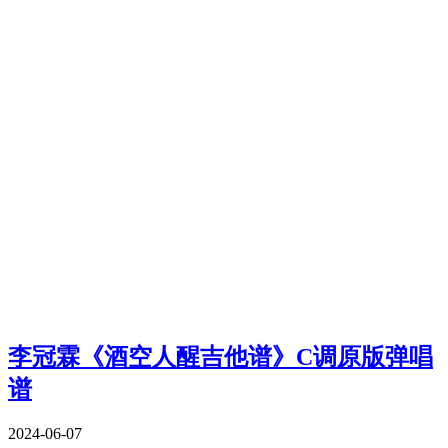
李冠霖《酒空人醒吉他谱》C调原版弹唱
谱
2024-06-07