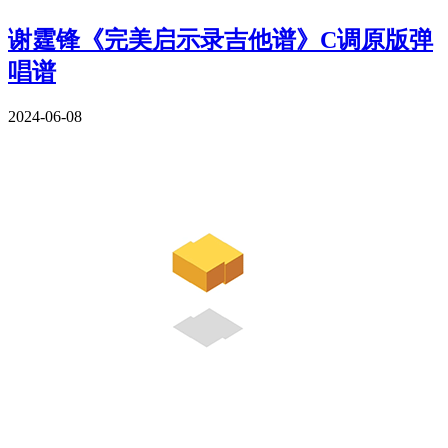
谢霆锋《完美启示录吉他谱》C调原版弹
唱谱
2024-06-08