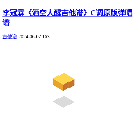
李冠霖《酒空人醒吉他谱》C调原版弹唱
谱
吉他谱
2024-06-07
163