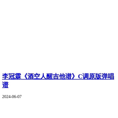
李冠霖《酒空人醒吉他谱》C调原版弹唱
谱
2024-06-07