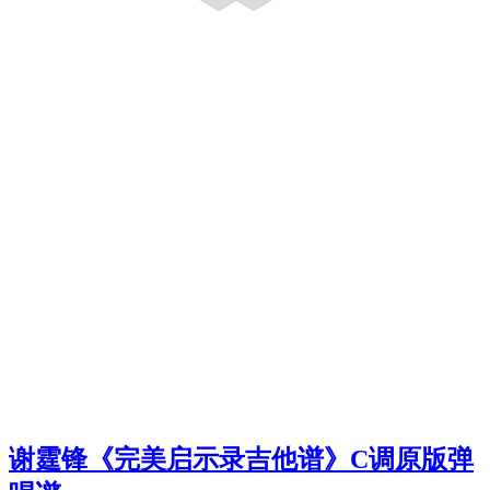
谢霆锋《完美启示录吉他谱》C调原版弹