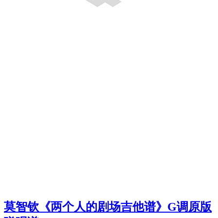
莫智钦《两个人的剧场吉他谱》G调原版