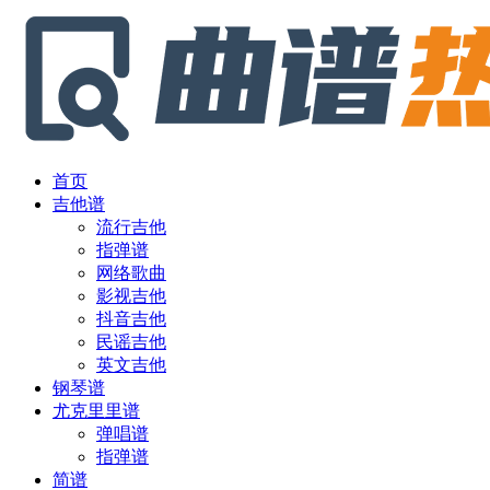
首页
吉他谱
流行吉他
指弹谱
网络歌曲
影视吉他
抖音吉他
民谣吉他
英文吉他
钢琴谱
尤克里里谱
弹唱谱
指弹谱
简谱