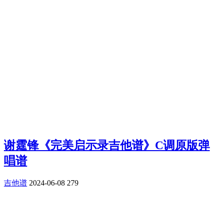
谢霆锋《完美启示录吉他谱》C调原版弹
唱谱
吉他谱
2024-06-08
279