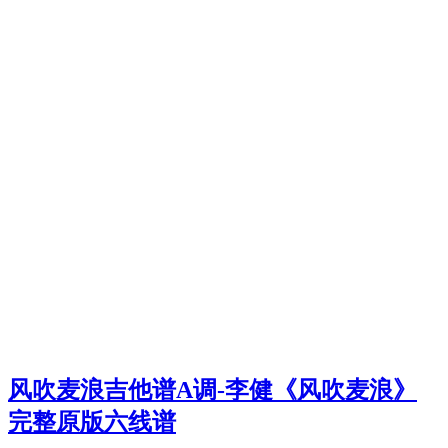
风吹麦浪吉他谱A调-李健《风吹麦浪》
完整原版六线谱