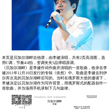
本页是贝加尔湖畔吉他谱，由李健演唱，共有2页高清图，选
用C调，节奏4/4拍，变调夹夹5品弹唱原调。
《贝加尔湖畔》是李健作词作曲并演唱的一首歌曲，收录在李
健2011年12月10日发行的专辑《依然》中。歌曲是李健去到伊
尔库次克的贝加尔湖畔后写的。当时在俄罗斯大使的邀请下，
李健决定以贝加尔湖作为写作背景，用俄罗斯式的配器创作一
首歌曲，并当场用手机录制下几句旋律。