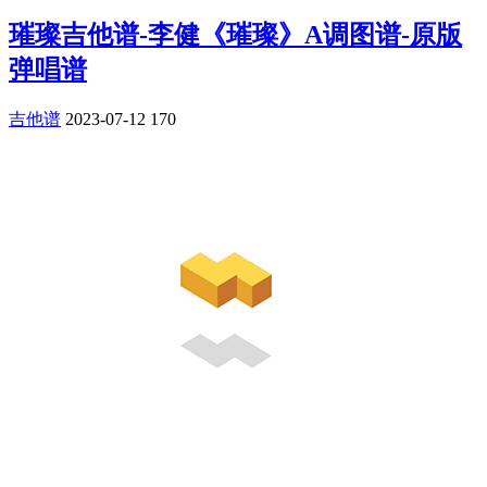
璀璨吉他谱-李健《璀璨》A调图谱-原版
弹唱谱
吉他谱
2023-07-12
170