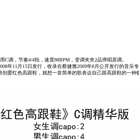
调，节奏4/4拍，速度88BPM，变调夹夹2品弹唱原调。
8年11月15日发行，收录在蔡健雅2009年8月公开发行的音乐
特别爱红色高跟鞋，就想一首简单的歌表达自己跟高跟鞋的一种