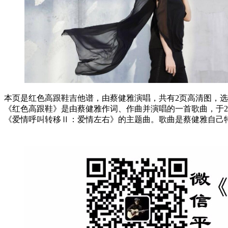
本页是红色高跟鞋吉他谱，由蔡健雅演唱，共有2页高清图，选用C
《红色高跟鞋》是由蔡健雅作词、作曲并演唱的一首歌曲，于200
《爱情呼叫转移Ⅱ：爱情左右》的主题曲。歌曲是蔡健雅自己