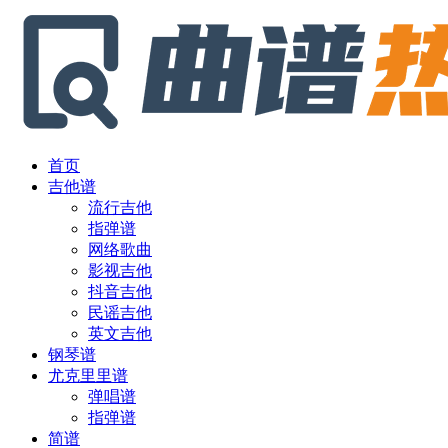
首页
吉他谱
流行吉他
指弹谱
网络歌曲
影视吉他
抖音吉他
民谣吉他
英文吉他
钢琴谱
尤克里里谱
弹唱谱
指弹谱
简谱