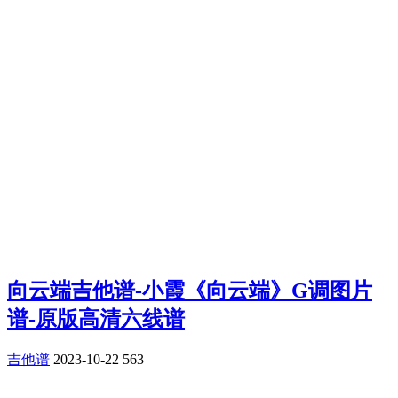
向云端吉他谱-小霞《向云端》G调图片
谱-原版高清六线谱
吉他谱
2023-10-22
563