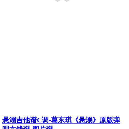
悬溺吉他谱C调-葛东琪《悬溺》原版弹