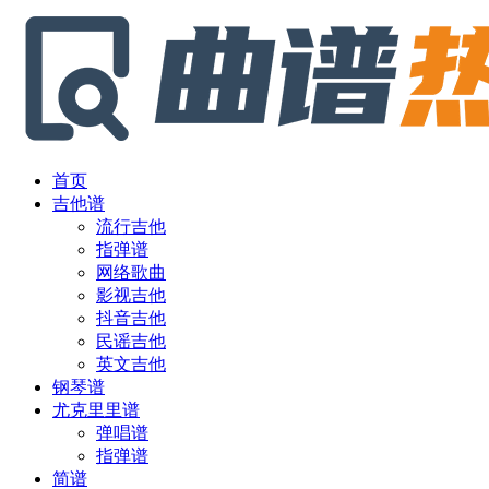
首页
吉他谱
流行吉他
指弹谱
网络歌曲
影视吉他
抖音吉他
民谣吉他
英文吉他
钢琴谱
尤克里里谱
弹唱谱
指弹谱
简谱