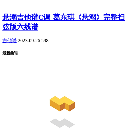
悬溺吉他谱C调-葛东琪《悬溺》完整扫
弦版六线谱
吉他谱
2023-09-26
598
最新曲谱