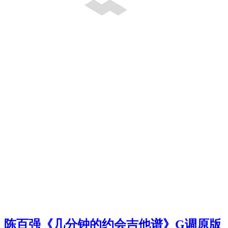
陈百强《几分钟的约会吉他谱》G调原版