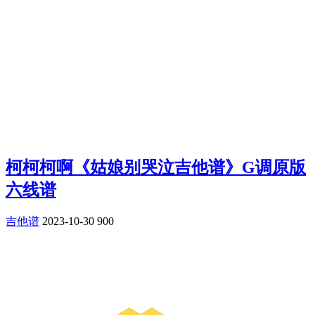
柯柯柯啊《姑娘别哭泣吉他谱》G调原版
六线谱
吉他谱
2023-10-30
900