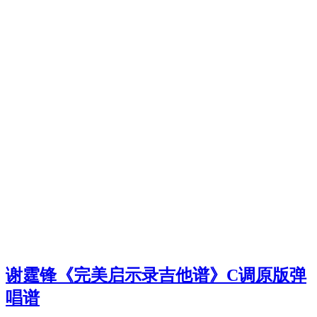
谢霆锋《完美启示录吉他谱》C调原版弹
唱谱