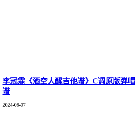
李冠霖《酒空人醒吉他谱》C调原版弹唱
谱
2024-06-07