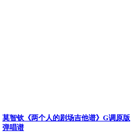
莫智钦《两个人的剧场吉他谱》G调原版
弹唱谱