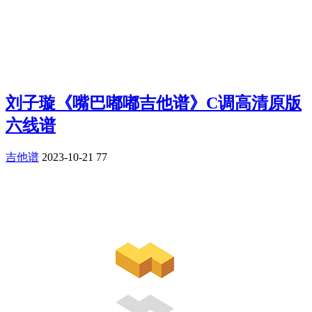
刘子璇《嘴巴嘟嘟吉他谱》C调高清原版
六线谱
吉他谱
2023-10-21
77