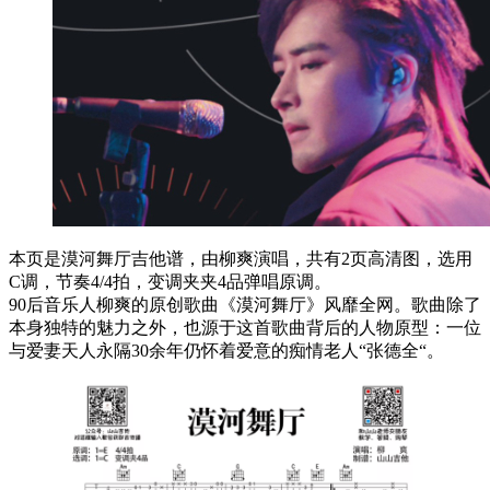
本页是漠河舞厅吉他谱，由柳爽演唱，共有2页高清图，选用
C调，节奏4/4拍，变调夹夹4品弹唱原调。
90后音乐人柳爽的原创歌曲《漠河舞厅》风靡全网。歌曲除了
本身独特的魅力之外，也源于这首歌曲背后的人物原型：一位
与爱妻天人永隔30余年仍怀着爱意的痴情老人“张德全“。