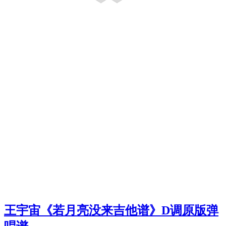
王宇宙《若月亮没来吉他谱》D调原版弹