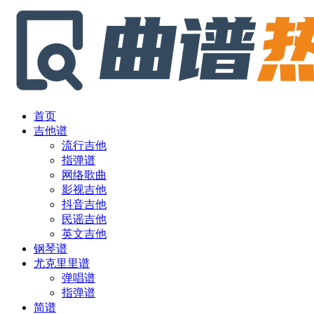
首页
吉他谱
流行吉他
指弹谱
网络歌曲
影视吉他
抖音吉他
民谣吉他
英文吉他
钢琴谱
尤克里里谱
弹唱谱
指弹谱
简谱