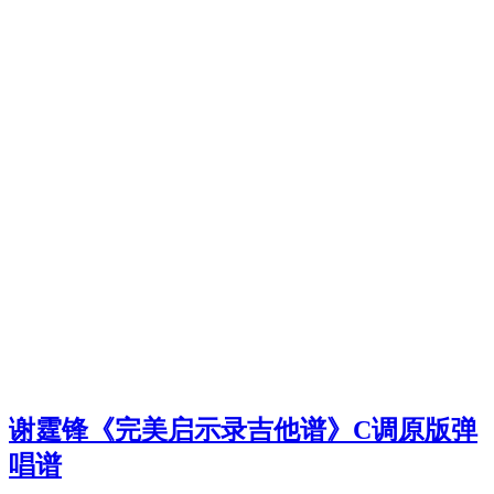
谢霆锋《完美启示录吉他谱》C调原版弹
唱谱