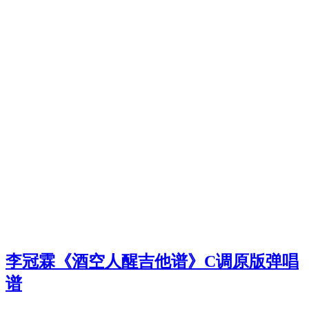
李冠霖《酒空人醒吉他谱》C调原版弹唱
谱