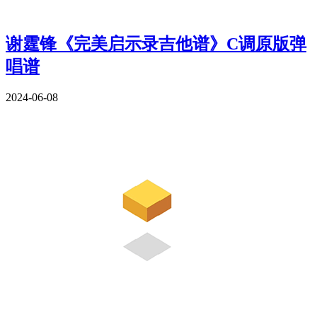
谢霆锋《完美启示录吉他谱》C调原版弹
唱谱
2024-06-08