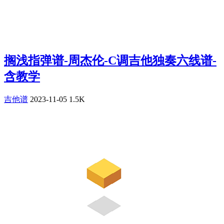
搁浅指弹谱-周杰伦-C调吉他独奏六线谱-
含教学
吉他谱
2023-11-05
1.5K