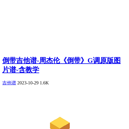
倒带吉他谱-周杰伦《倒带》G调原版图
片谱-含教学
吉他谱
2023-10-29
1.6K