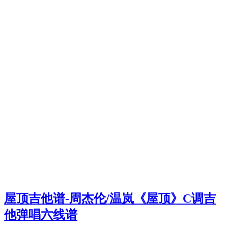
屋顶吉他谱-周杰伦/温岚《屋顶》C调吉
他弹唱六线谱