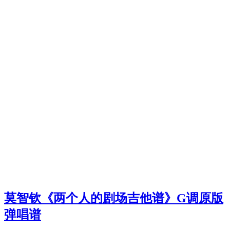
莫智钦《两个人的剧场吉他谱》G调原版
弹唱谱