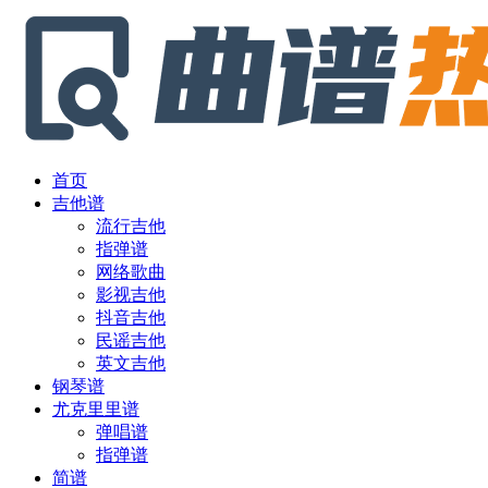
首页
吉他谱
流行吉他
指弹谱
网络歌曲
影视吉他
抖音吉他
民谣吉他
英文吉他
钢琴谱
尤克里里谱
弹唱谱
指弹谱
简谱