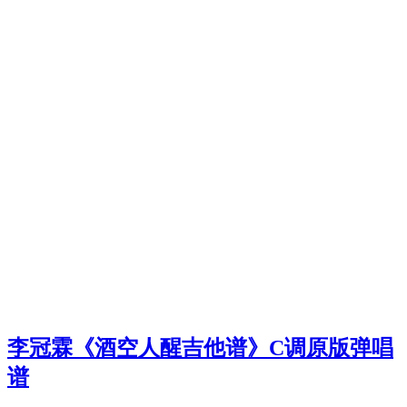
李冠霖《酒空人醒吉他谱》C调原版弹唱
谱