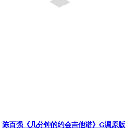
陈百强《几分钟的约会吉他谱》G调原版