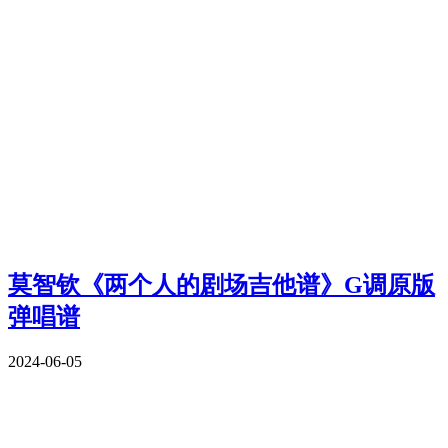
莫智钦《两个人的剧场吉他谱》G调原版
弹唱谱
2024-06-05