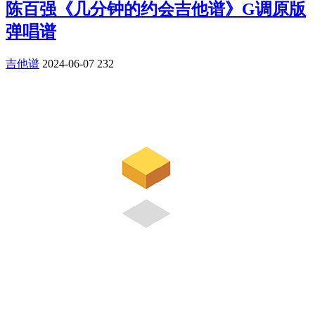
陈百强《几分钟的约会吉他谱》G调原版
弹唱谱
吉他谱
2024-06-07
232