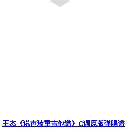
王杰《说声珍重吉他谱》C调原版弹唱谱