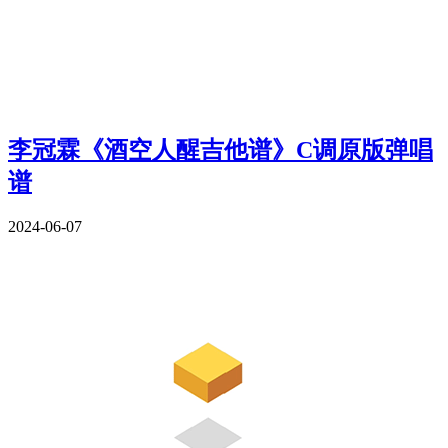
李冠霖《酒空人醒吉他谱》C调原版弹唱
谱
2024-06-07