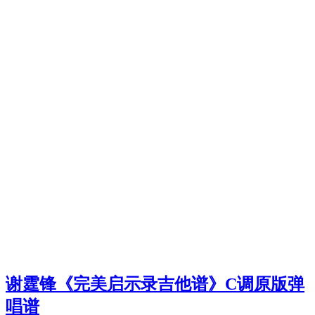
谢霆锋《完美启示录吉他谱》C调原版弹
唱谱