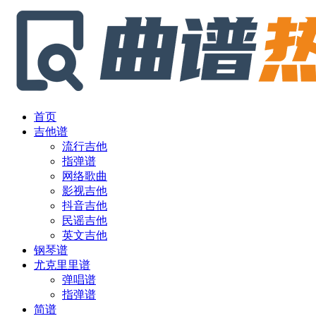
首页
吉他谱
流行吉他
指弹谱
网络歌曲
影视吉他
抖音吉他
民谣吉他
英文吉他
钢琴谱
尤克里里谱
弹唱谱
指弹谱
简谱