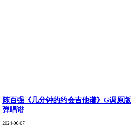
陈百强《几分钟的约会吉他谱》G调原版
弹唱谱
2024-06-07