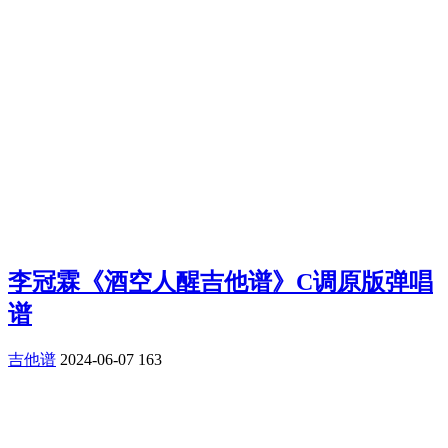
李冠霖《酒空人醒吉他谱》C调原版弹唱
谱
吉他谱
2024-06-07
163