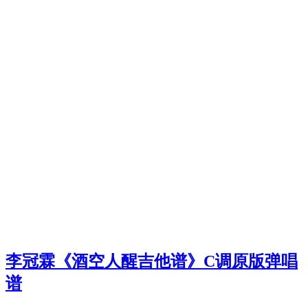
李冠霖《酒空人醒吉他谱》C调原版弹唱
谱