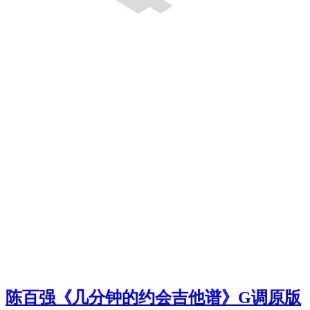
陈百强《几分钟的约会吉他谱》G调原版