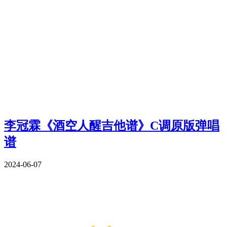
李冠霖《酒空人醒吉他谱》C调原版弹唱
谱
2024-06-07