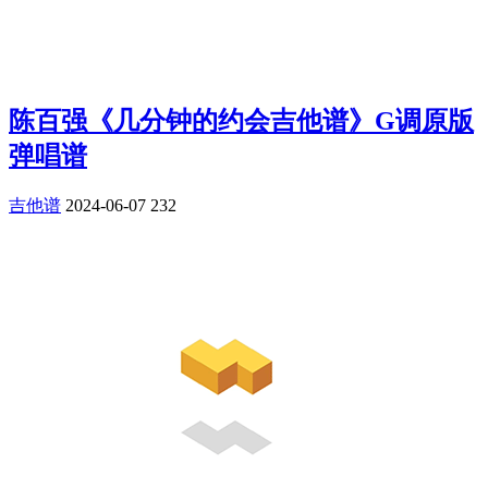
陈百强《几分钟的约会吉他谱》G调原版
弹唱谱
吉他谱
2024-06-07
232