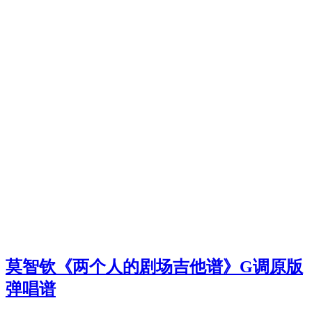
莫智钦《两个人的剧场吉他谱》G调原版
弹唱谱