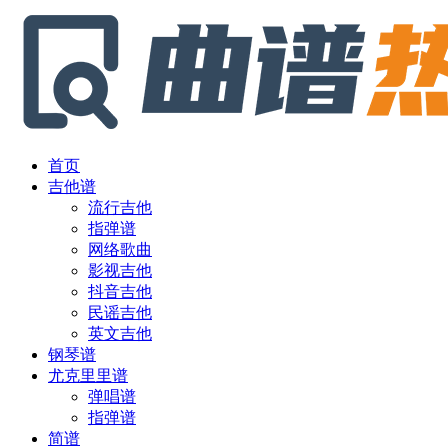
首页
吉他谱
流行吉他
指弹谱
网络歌曲
影视吉他
抖音吉他
民谣吉他
英文吉他
钢琴谱
尤克里里谱
弹唱谱
指弹谱
简谱