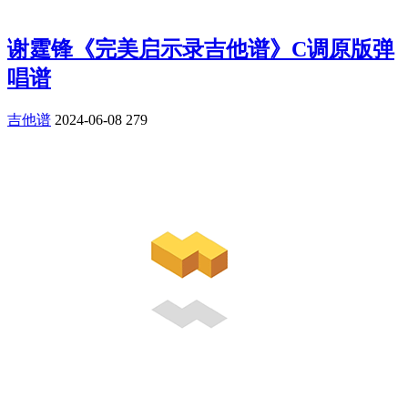
谢霆锋《完美启示录吉他谱》C调原版弹
唱谱
吉他谱
2024-06-08
279