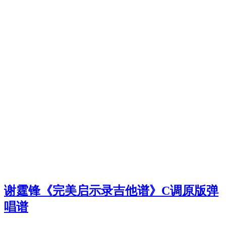
谢霆锋《完美启示录吉他谱》C调原版弹
唱谱