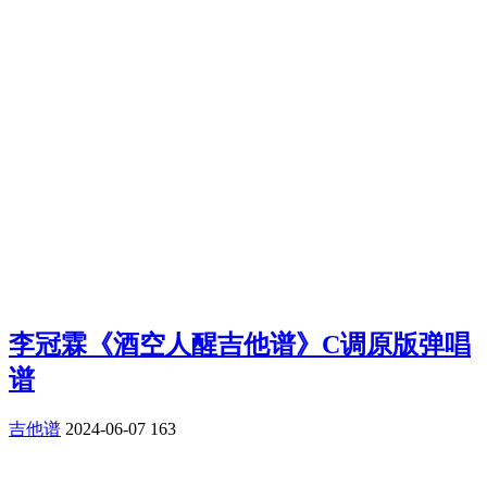
李冠霖《酒空人醒吉他谱》C调原版弹唱
谱
吉他谱
2024-06-07
163