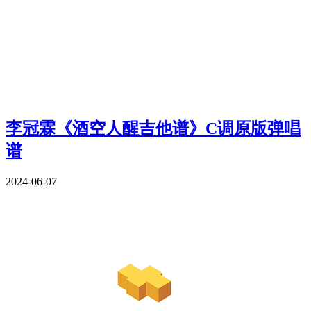
李冠霖《酒空人醒吉他谱》C调原版弹唱
谱
2024-06-07