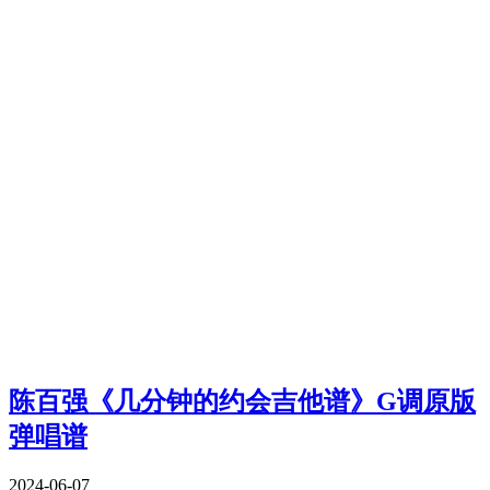
陈百强《几分钟的约会吉他谱》G调原版
弹唱谱
2024-06-07