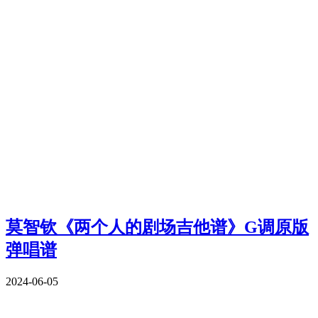
莫智钦《两个人的剧场吉他谱》G调原版
弹唱谱
2024-06-05