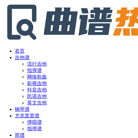
首页
吉他谱
流行吉他
指弹谱
网络歌曲
影视吉他
抖音吉他
民谣吉他
英文吉他
钢琴谱
尤克里里谱
弹唱谱
指弹谱
简谱