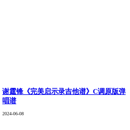
谢霆锋《完美启示录吉他谱》C调原版弹
唱谱
2024-06-08