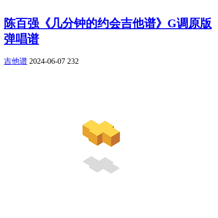
陈百强《几分钟的约会吉他谱》G调原版
弹唱谱
吉他谱
2024-06-07
232