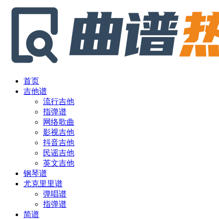
首页
吉他谱
流行吉他
指弹谱
网络歌曲
影视吉他
抖音吉他
民谣吉他
英文吉他
钢琴谱
尤克里里谱
弹唱谱
指弹谱
简谱