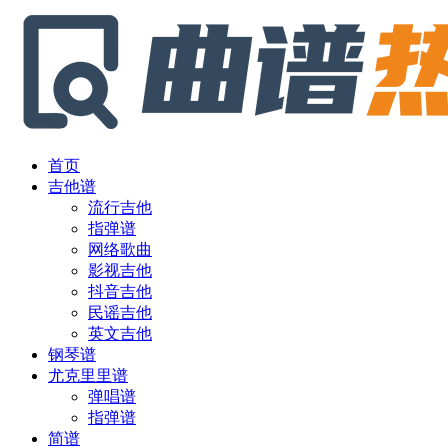
首页
吉他谱
流行吉他
指弹谱
网络歌曲
影视吉他
抖音吉他
民谣吉他
英文吉他
钢琴谱
尤克里里谱
弹唱谱
指弹谱
简谱