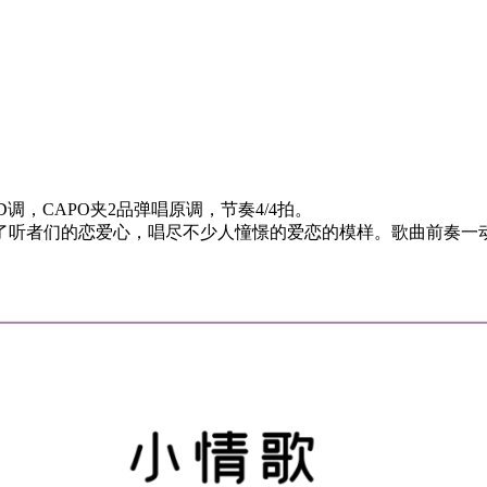
，CAPO夹2品弹唱原调，节奏4/4拍。
了听者们的恋爱心，唱尽不少人憧憬的爱恋的模样。歌曲前奏一