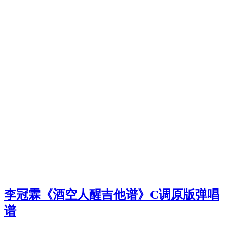
李冠霖《酒空人醒吉他谱》C调原版弹唱
谱