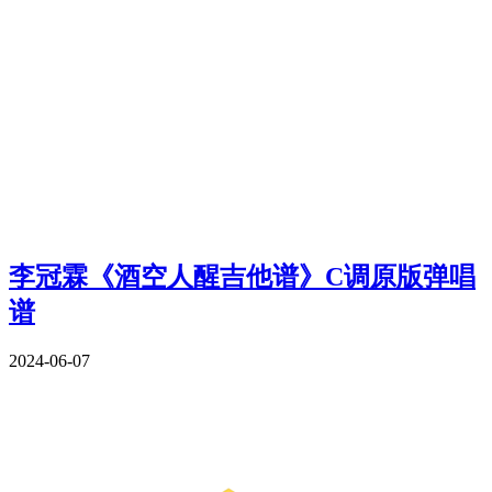
李冠霖《酒空人醒吉他谱》C调原版弹唱
谱
2024-06-07