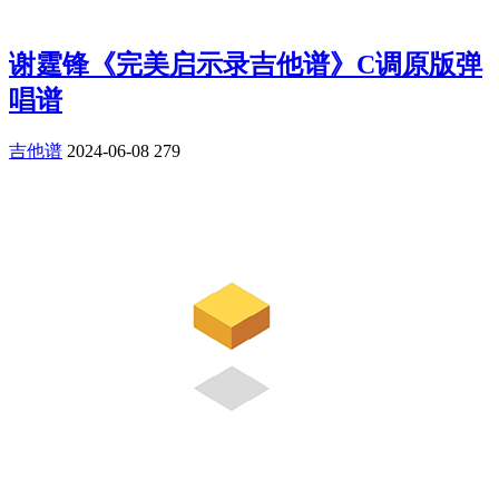
谢霆锋《完美启示录吉他谱》C调原版弹
唱谱
吉他谱
2024-06-08
279