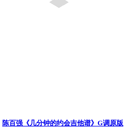
陈百强《几分钟的约会吉他谱》G调原版