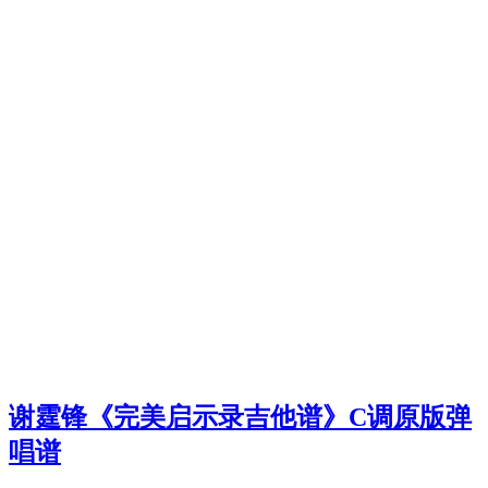
谢霆锋《完美启示录吉他谱》C调原版弹
唱谱