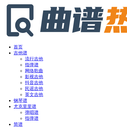
首页
吉他谱
流行吉他
指弹谱
网络歌曲
影视吉他
抖音吉他
民谣吉他
英文吉他
钢琴谱
尤克里里谱
弹唱谱
指弹谱
简谱