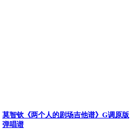
莫智钦《两个人的剧场吉他谱》G调原版
弹唱谱