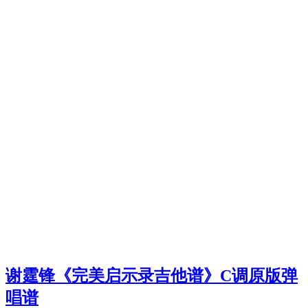
谢霆锋《完美启示录吉他谱》C调原版弹
唱谱