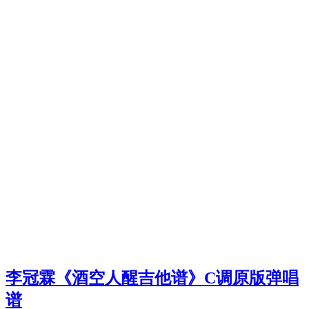
李冠霖《酒空人醒吉他谱》C调原版弹唱
谱