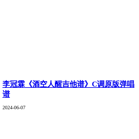
李冠霖《酒空人醒吉他谱》C调原版弹唱
谱
2024-06-07