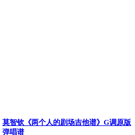
莫智钦《两个人的剧场吉他谱》G调原版
弹唱谱