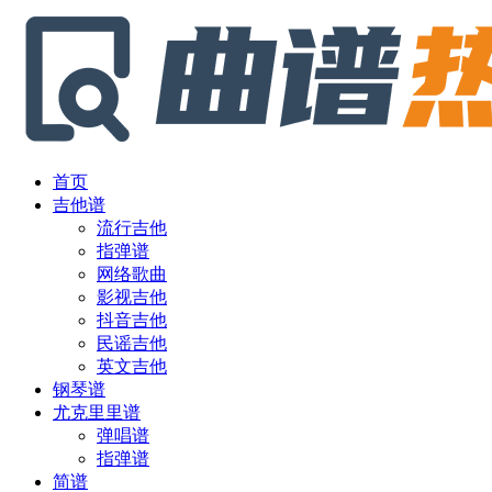
首页
吉他谱
流行吉他
指弹谱
网络歌曲
影视吉他
抖音吉他
民谣吉他
英文吉他
钢琴谱
尤克里里谱
弹唱谱
指弹谱
简谱