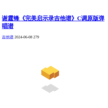
谢霆锋《完美启示录吉他谱》C调原版弹
唱谱
吉他谱
2024-06-08
279