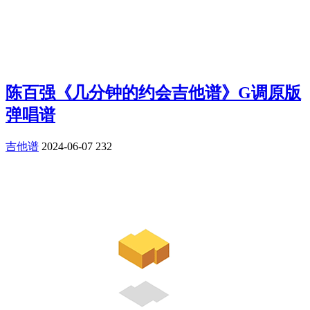
陈百强《几分钟的约会吉他谱》G调原版
弹唱谱
吉他谱
2024-06-07
232