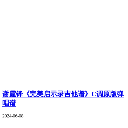
谢霆锋《完美启示录吉他谱》C调原版弹
唱谱
2024-06-08