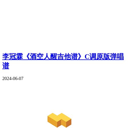
李冠霖《酒空人醒吉他谱》C调原版弹唱
谱
2024-06-07