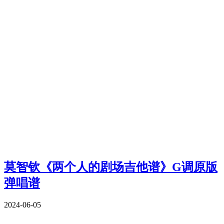
莫智钦《两个人的剧场吉他谱》G调原版
弹唱谱
2024-06-05