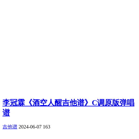
李冠霖《酒空人醒吉他谱》C调原版弹唱
谱
吉他谱
2024-06-07
163