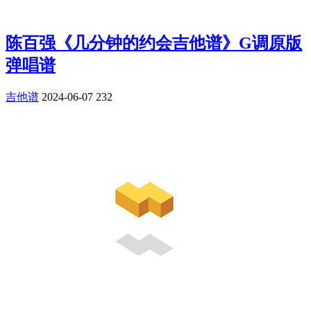
陈百强《几分钟的约会吉他谱》G调原版
弹唱谱
吉他谱
2024-06-07
232