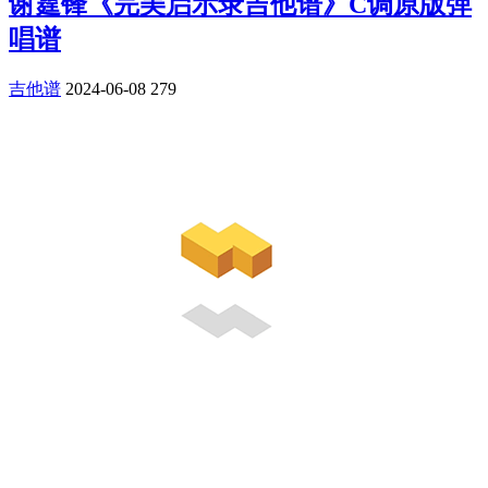
谢霆锋《完美启示录吉他谱》C调原版弹
唱谱
吉他谱
2024-06-08
279