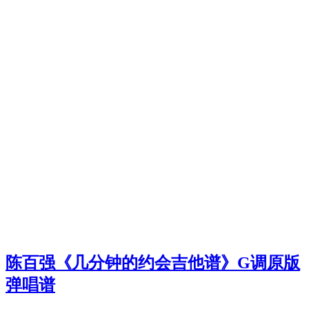
陈百强《几分钟的约会吉他谱》G调原版
弹唱谱