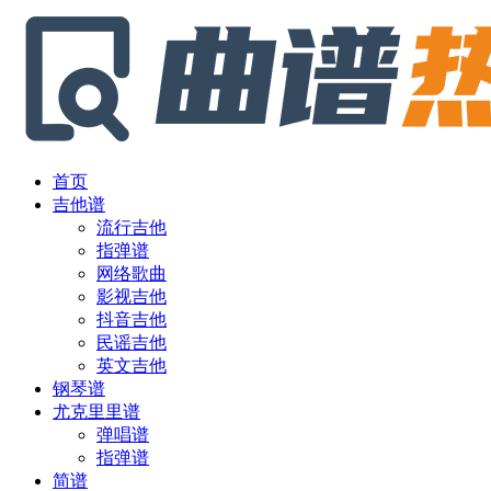
首页
吉他谱
流行吉他
指弹谱
网络歌曲
影视吉他
抖音吉他
民谣吉他
英文吉他
钢琴谱
尤克里里谱
弹唱谱
指弹谱
简谱