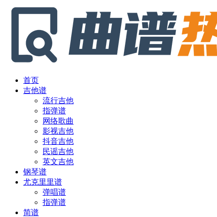
首页
吉他谱
流行吉他
指弹谱
网络歌曲
影视吉他
抖音吉他
民谣吉他
英文吉他
钢琴谱
尤克里里谱
弹唱谱
指弹谱
简谱