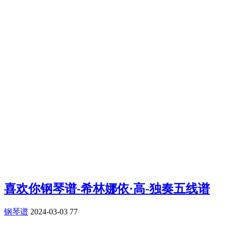
喜欢你钢琴谱-希林娜依·高-独奏五线谱
钢琴谱
2024-03-03
77