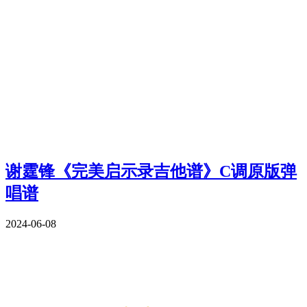
谢霆锋《完美启示录吉他谱》C调原版弹
唱谱
2024-06-08