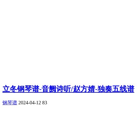
立冬钢琴谱-音阙诗听/赵方婧-独奏五线谱
钢琴谱
2024-04-12
83