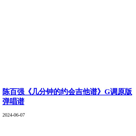
陈百强《几分钟的约会吉他谱》G调原版
弹唱谱
2024-06-07