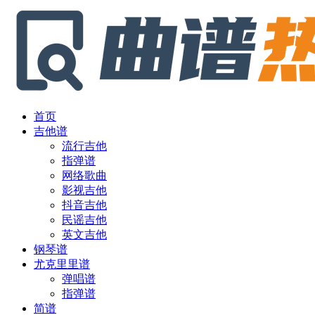
首页
吉他谱
流行吉他
指弹谱
网络歌曲
影视吉他
抖音吉他
民谣吉他
英文吉他
钢琴谱
尤克里里谱
弹唱谱
指弹谱
简谱