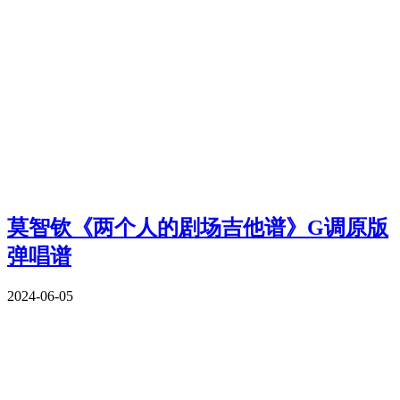
莫智钦《两个人的剧场吉他谱》G调原版
弹唱谱
2024-06-05