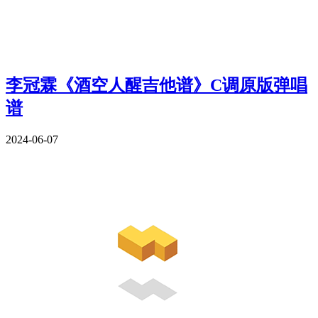
李冠霖《酒空人醒吉他谱》C调原版弹唱
谱
2024-06-07