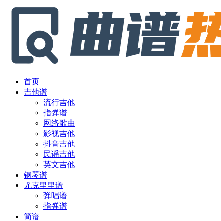
首页
吉他谱
流行吉他
指弹谱
网络歌曲
影视吉他
抖音吉他
民谣吉他
英文吉他
钢琴谱
尤克里里谱
弹唱谱
指弹谱
简谱