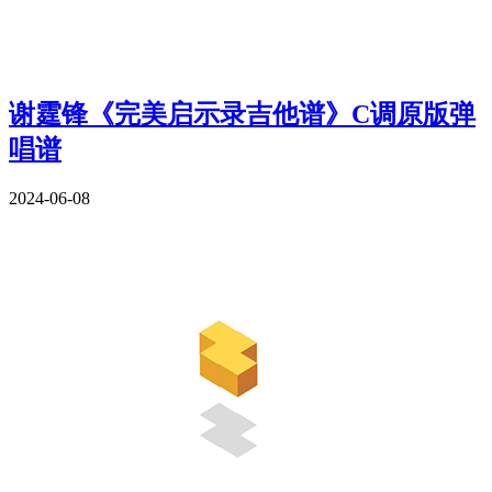
谢霆锋《完美启示录吉他谱》C调原版弹
唱谱
2024-06-08