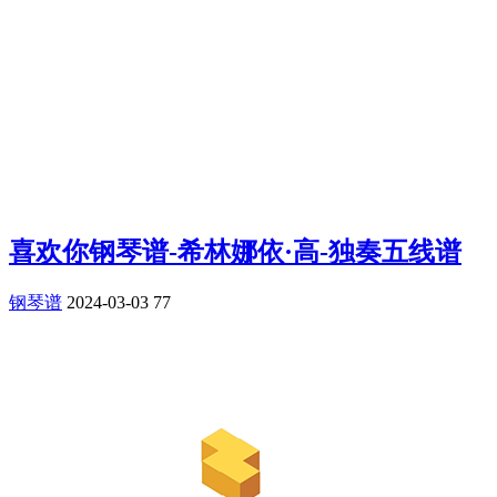
喜欢你钢琴谱-希林娜依·高-独奏五线谱
钢琴谱
2024-03-03
77