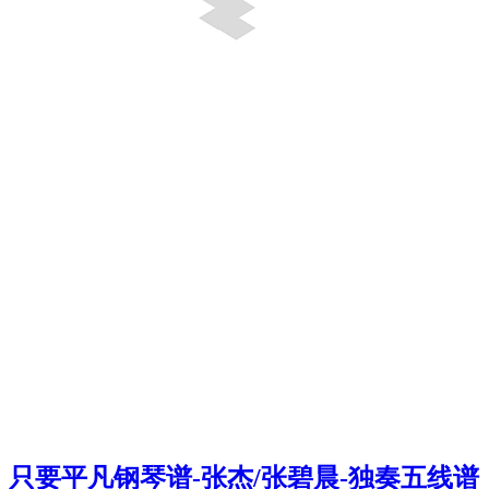
只要平凡钢琴谱-张杰/张碧晨-独奏五线谱