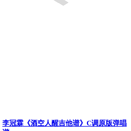
李冠霖《酒空人醒吉他谱》C调原版弹唱