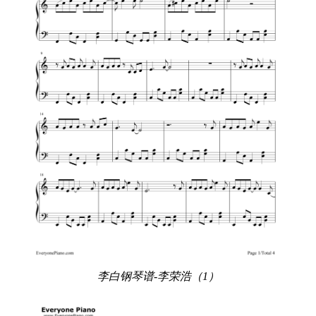
李白钢琴谱-李荣浩（1）