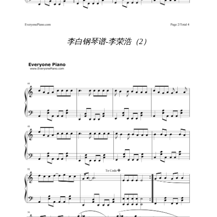
李白钢琴谱-李荣浩（2）