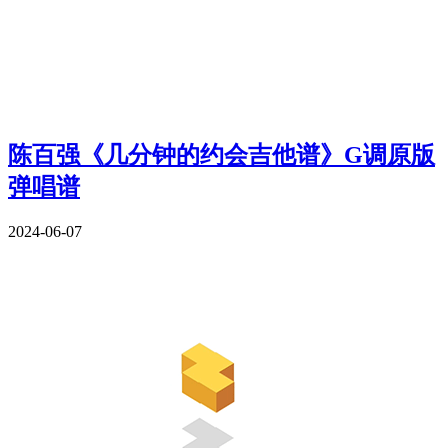
陈百强《几分钟的约会吉他谱》G调原版
弹唱谱
2024-06-07