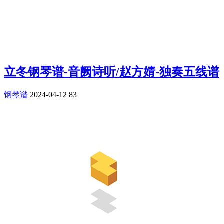
立冬钢琴谱-音阙诗听/赵方婧-独奏五线谱
钢琴谱
2024-04-12
83