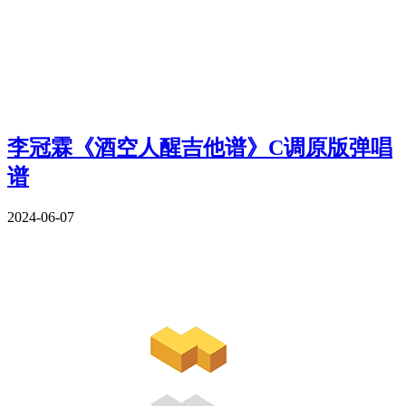
李冠霖《酒空人醒吉他谱》C调原版弹唱
谱
2024-06-07