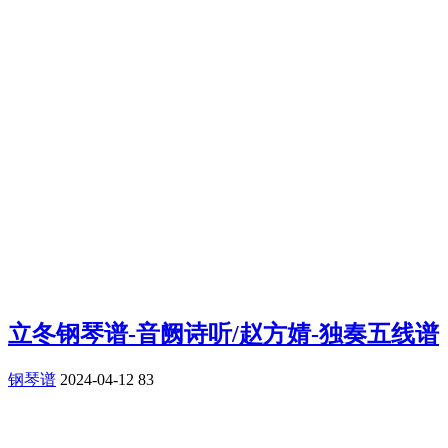
立冬钢琴谱-音阙诗听/赵方婧-独奏五线谱
钢琴谱
2024-04-12
83