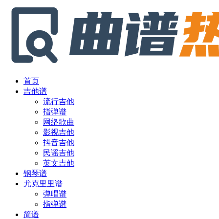
首页
吉他谱
流行吉他
指弹谱
网络歌曲
影视吉他
抖音吉他
民谣吉他
英文吉他
钢琴谱
尤克里里谱
弹唱谱
指弹谱
简谱