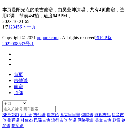
本页是阳光点的歌吉他谱，由吴业坤演唱，共有4页曲谱，选
用C调，节奏4/4拍，速度64BPM，...
2023-10-21
65
1/7
1
2
3
4
5
6
下一页
Copyright © 2021
qupure.com
- All rights reserved
渝ICP备
2022008533号-1
首页
吉他谱
简谱
顶部
BEYOND
五月天
吉他谱
周杰伦
尤克里里谱
弹唱谱
影视吉他
抖音吉
他
指弹谱
林俊杰
民谣吉他
流行吉他
简谱
网络歌曲
英文吉他
赵雷
钢
琴谱
陈奕迅