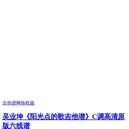
吉他谱
网络歌曲
吴业坤《阳光点的歌吉他谱》C调高清原
版六线谱