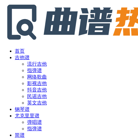
首页
吉他谱
流行吉他
指弹谱
网络歌曲
影视吉他
抖音吉他
民谣吉他
英文吉他
钢琴谱
尤克里里谱
弹唱谱
指弹谱
简谱