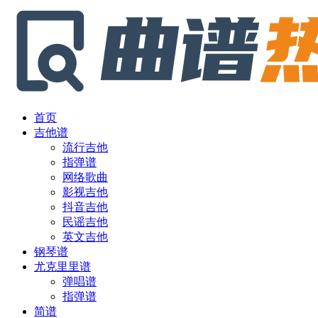
首页
吉他谱
流行吉他
指弹谱
网络歌曲
影视吉他
抖音吉他
民谣吉他
英文吉他
钢琴谱
尤克里里谱
弹唱谱
指弹谱
简谱